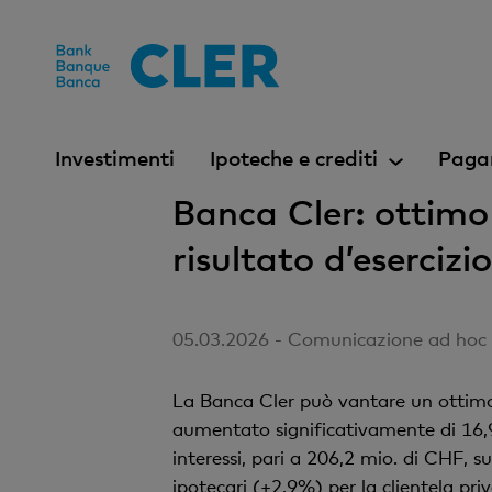
Accesskeys
Investimenti
Ipoteche e crediti
Paga
Banca Cler: ottimo 
risultato d’esercizio
05.03.2026 - Comunicazione ad hoc ai
La Banca Cler può vantare un ottimo es
aumentato significativamente di 16,9
interessi, pari a 206,2 mio. di CHF, s
ipotecari (+2,9%) per la clientela pri