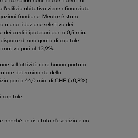
amento solido nonché coefficienti di
ull’edilizia abitativa viene rifinanziato
igazioni fondiarie. Mentre è stato
uto a una riduzione selettiva dei
dei crediti ipotecari pari a 0,5 mia.
disporre di una quota di capitale
ormativo pari al 13,9%.
zione sull'attività core hanno portato
dicatore determinante della
cizio pari a 44,0 mio. di CHF (+0,8%).
i capitale.
e nonché un risultato d’esercizio e un