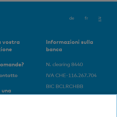
Elemen
de
fr
it
attivo
 vostra
Informazioni sulla
zione
banca
domande?
N. clearing 8440
contatto
IVA CHE-116.267.704
BIC BCLRCHBB
 una
ale
li e Bancomat