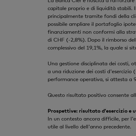
La Banca Cler è riuscita a rafforzare
capitale proprio e di liquidità stabili.
principalmente tramite fondi della cli
possibile ampliare il portafoglio ipote
finanziamenti non conformi alla strat
di CHF (-2,8%). Dopo il rimborso dell
complessivo del 19,1%, la quale si si
Una gestione disciplinata dei costi, o
a una riduzione dei costi d'esercizio (
performance operativa, si attesta a 96
Questo risultato positivo consente al
Prospettive: risultato d’esercizio e u
In un contesto ancora difficile, per 
utile al livello dell'anno precedente.