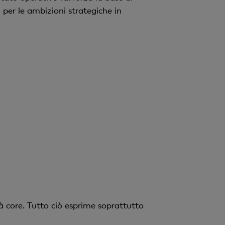
v
 per le ambizioni strategiche in
o
à core. Tutto ciò esprime soprattutto