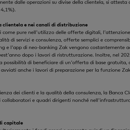
te dalle operazioni su divise della clientela, si attesta al
+4,1%).
 clientela e nei canali di distribuzione
i come pure nell'utilizzo delle offerte digitali, l'attenzione
ità di servizi e consulenza, offerte semplici e comprensibil
ing e l'app di neo-banking Zak vengono costantemente adeg
uest'anno dopo i lavori di ristrutturazione. Inoltre, nel 2
a possibilità di beneficiare di un'offerta di base gratuit
 avviati anche i lavori di preparazione per la funzione Za
enza dei clienti e la qualità della consulenza, la Banca C
ollaboratori e quadri dirigenti nonché nell'infrastruttura
i capitale