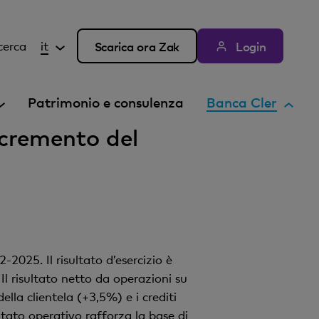
cerca
it
Scarica ora Zak
Login
E
Patrimonio e consulenza
Banca Cler
l
ncremento del
e
m
e
n
t
o
a
2025. Il risultato d’esercizio è
t
 risultato netto da operazioni su
t
lla clientela (+3,5%) e i crediti
i
ltato operativo rafforza la base di