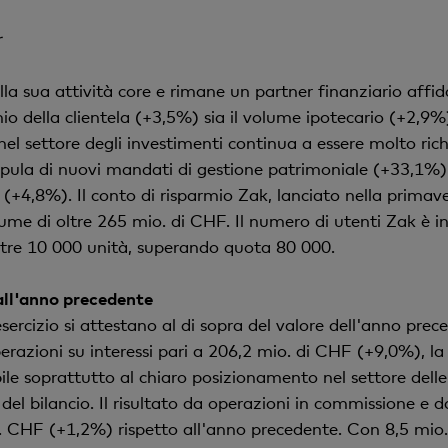
r
a sua attività core e rimane un partner finanziario affida
o della clientela (+3,5%) sia il volume ipotecario (+2,9%)
l settore degli investimenti continua a essere molto richie
 stipula di nuovi mandati di gestione patrimoniale (+33,1%)
+4,8%). Il conto di risparmio Zak, lanciato nella primave
e di oltre 265 mio. di CHF. Il numero di utenti Zak è in 
re 10 000 unità, superando quota 80 000.
all'anno precedente
sercizio si attestano al di sopra del valore dell'anno prec
razioni su interessi pari a 206,2 mio. di CHF (+9,0%), la 
bile soprattutto al chiaro posizionamento nel settore delle
del bilancio. Il risultato da operazioni in commissione e da
CHF (+1,2%) rispetto all'anno precedente. Con 8,5 mio. di