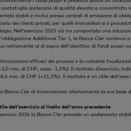
 ulteriormente i fondi propri e presenta quindi un finanzi
 Il portafoglio ipotecario di qualità elevata e concentrato s
entela stabili e mutui presso centrali di emissione di obbl
cario dei clienti privati, per quelli immobiliari si è proced
egia. Nell'esercizio 2025 ciò ha comportato una riduzione 
'obbligazione Additional Tier 1, la Banca Cler continua a 
tua nettamente al di sopra dell'obiettivo di fondi propri n
ttimizzazioni efficaci dei processi e la costante focalizza
-2,0 mio. di CHF, ossia -1,3%). Il risultato d’esercizio, in
,4 mio. di CHF (+21,3%). Il risultato è un utile dell'eser
la Banca Cler di incrementare ulteriormente la sua base d
tile dell'esercizio al livello dell'anno precedente
l'esercizio 2026 la Banca Cler prevede un andamento stabil