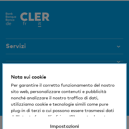
Elemento
de
fr
it
attivo
Servizi
Aiuto e contatto
Blocco carta
Documenti
Nota sui cookie
Rivista
Siamo a vostra disposizione
Per garantire il corretto funzionamento del nostro
sito web, personalizzare contenuti e pubblicità
Organi dirigenti
Informazioni sulla banca
nonché analizzare il nostro traffico di dati,
+41 (0)800 88 99 66
utilizziamo cookie e tecnologie simili come pure
Medien
Aiuto e contatto
plug-in di terzi a cui possono essere trasmessi dati
dell'utente (come l'indirizzo IP), eventualmente
Impronta sociale ed ecologica
anche all'estero. Potete accettare, rifiutare o
© Banca Cler
Impostazioni