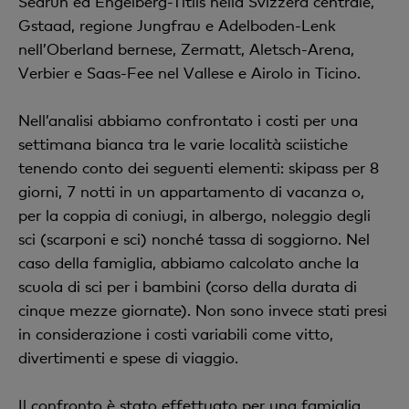
Sedrun ed Engelberg-Titlis nella Svizzera centrale,
Gstaad, regione Jungfrau e Adelboden-Lenk
nell’Oberland bernese, Zermatt, Aletsch-Arena,
Verbier e Saas-Fee nel Vallese e Airolo in Ticino.
Nell’analisi abbiamo confrontato i costi per una
settimana bianca tra le varie località sciistiche
tenendo conto dei seguenti elementi: skipass per 8
giorni, 7 notti in un appartamento di vacanza o,
per la coppia di coniugi, in albergo, noleggio degli
sci (scarponi e sci) nonché tassa di soggiorno. Nel
caso della famiglia, abbiamo calcolato anche la
scuola di sci per i bambini (corso della durata di
cinque mezze giornate). Non sono invece stati presi
in considerazione i costi variabili come vitto,
divertimenti e spese di viaggio.
Il confronto è stato effettuato per una famiglia