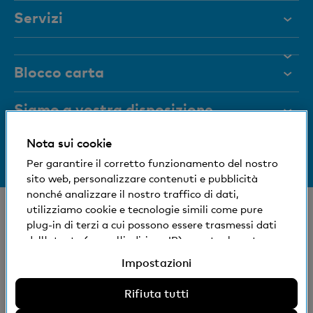
Servizi
Aiuto e contatto
Blocco carta
Documenti
Rivista
Siamo a vostra disposizione
Organi dirigenti
Nota sui cookie
Informazioni sulla banca
+41 (0)800 88 99 66
Medien
Per garantire il corretto funzionamento del nostro
Aiuto e contatto
sito web, personalizzare contenuti e pubblicità
Impronta sociale ed ecologica
nonché analizzare il nostro traffico di dati,
utilizziamo cookie e tecnologie simili come pure
© Banca Cler
plug-in di terzi a cui possono essere trasmessi dati
Succursali e Bancomat
Condizioni e avvisi giuridici
dell'utente (come l'indirizzo IP), eventualmente
Dichiarazione sulla protezione dei dati
anche all'estero. Potete accettare, rifiutare o
Impostazioni
Impressum
modificare le impostazioni per l'uso di cookie e
tecnologie simili non necessari, plug-in di terzi e
Rifiuta tutti
La Banca Cler SA è una società controllata al 100%
relativa divulgazione di dati. Ulteriori informazioni: