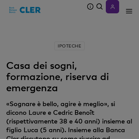
Accesskeys
IPOTECHE
Casa dei sogni,
formazione, riserva di
emergenza
«Sognare è bello, agire è meglio», si
dicono Laure e Cedric Benoît
(rispettivamente 38 e 40 anni) insieme al
figlio Luca (5 anni). Insieme alla Banca
Cler discutono su come riuscire ad