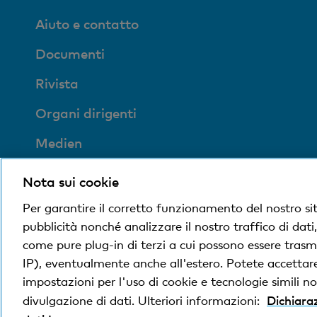
Aiuto e contatto
Documenti
Rivista
Organi dirigenti
Medien
Impronta sociale ed
Nota sui cookie
ecologica
Per garantire il corretto funzionamento del nostro si
pubblicità nonché analizzare il nostro traffico di dati
come pure plug-in di terzi a cui possono essere trasme
© Banca Cler
Condizioni e avvisi giuridici
Dichiara
IP), eventualmente anche all'estero. Potete accettare,
impostazioni per l'uso di cookie e tecnologie simili non
Dichiaraz
divulgazione di dati. Ulteriori informazioni:
La Banca Cler SA è una società controllata al 100