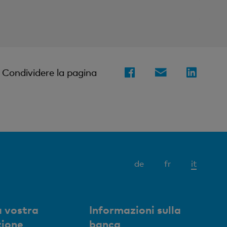
Condividere la pagina
Elemen
de
fr
it
attivo
 vostra
Informazioni sulla
zione
banca