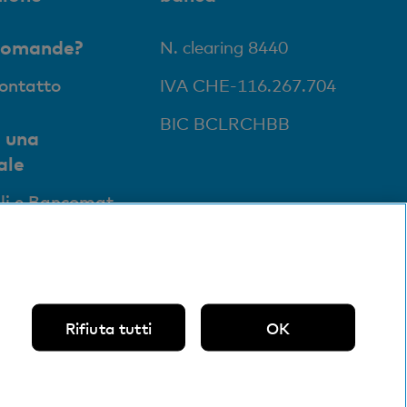
domande?
N. clearing 8440
contatto
IVA CHE-116.267.704
BIC BCLRCHBB
 una
ale
li e Bancomat
Rifiuta tutti
OK