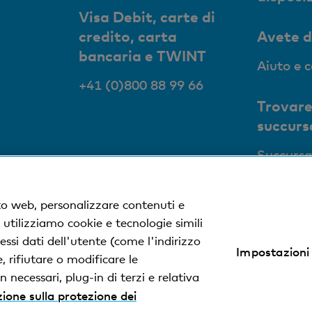
Visa Debit, carte di
credito, carta
Avete 
bancaria e TWINT
Aiuto e 
+41 (0)800 88 99 66
Trovare
succurs
Succursa
to web, personalizzare contenuti e
, utilizziamo cookie e tecnologie simili
ssi dati dell'utente (come l'indirizzo
Impostazioni
zione sulla protezione dei dati
Impressum
 rifiutare o modificare le
 necessari, plug-in di terzi e relativa
ione sulla protezione dei
% dalla Basler Kantonalbank.