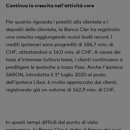
Continua la crescita nell'attività core
Per quanto riguarda i prestiti alla clientela e i
depositi della clientela, la Banca Cler ha registrato
una crescita raggiungendo nuovi livelli record. I
crediti ipotecari sono progrediti di 186,7 mio. di
CHF, attestandosi a 16,0 mia. di CHF. A causa dei
tassi d'interesse tuttora bassi, i clienti continuano a
prediligere le ipoteche a tasso fisso. Anche l'ipoteca
SARON, introdotta il 1° luglio 2020 al posto
dell'ipoteca Libor, è molto apprezzata dai clienti,
registrando già un volume di 162,9 mio. di CHF.
In questi tempi difficili dal punto di vista
economico, la Banca Cler è stata al fianco dei suoi