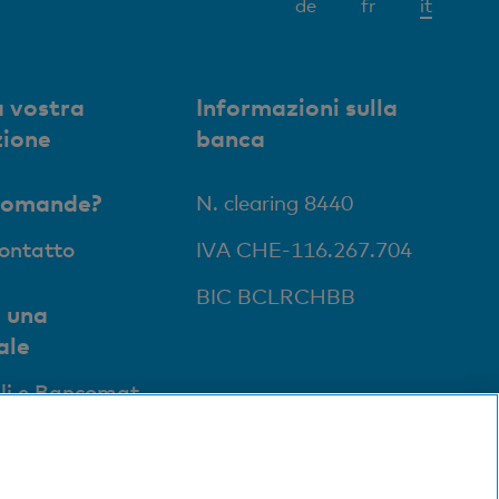
Elemen
de
fr
it
attivo
 vostra
Informazioni sulla
zione
banca
domande?
N. clearing 8440
contatto
IVA CHE-116.267.704
BIC BCLRCHBB
 una
ale
li e Bancomat