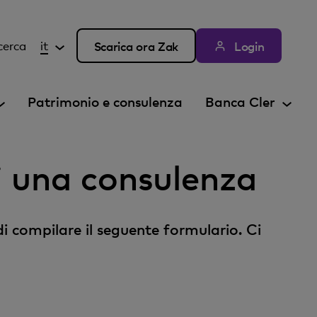
cerca
it
Scarica ora Zak
Login
Patrimonio e consulenza
Banca Cler
ri una consulenza
di compilare il seguente formulario. Ci