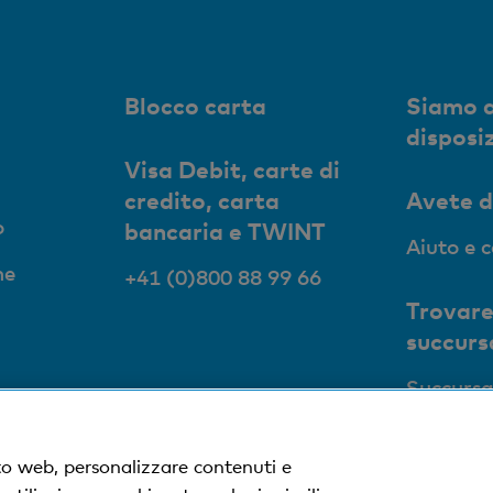
Blocco carta
Siamo a
disposi
Visa Debit, carte di
credito, carta
Avete 
o
bancaria e TWINT
Aiuto e 
ne
+41 (0)800 88 99 66
Trovare
succurs
Succursa
to web, personalizzare contenuti e