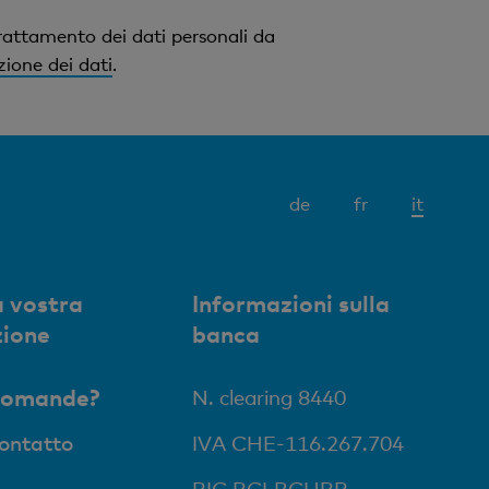
rattamento dei dati personali da
zione dei dati
.
Elemen
de
fr
it
attivo
 vostra
Informazioni sulla
zione
banca
domande?
N. clearing 8440
contatto
IVA CHE-116.267.704
BIC BCLRCHBB