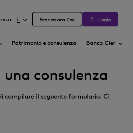
cerca
it
Scarica ora Zak
Login
Patrimonio e consulenza
Banca Cler
ri una consulenza
di compilare il seguente formulario. Ci