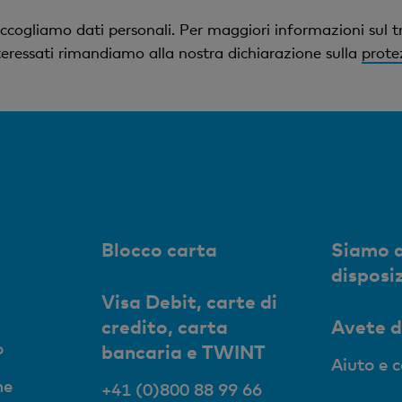
ccogliamo dati personali. Per maggiori informazioni sul t
interessati rimandiamo alla nostra dichiarazione sulla
prote
Blocco carta
Siamo a
disposi
Visa Debit, carte di
credito, carta
Avete 
o
bancaria e TWINT
Aiuto e 
ne
+41 (0)800 88 99 66