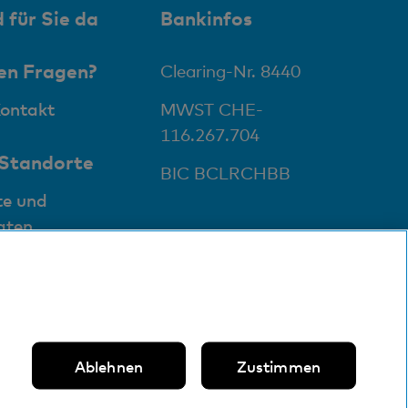
 für Sie da
Bankinfos
en Fragen?
Clearing-Nr. 8440
Kontakt
MWST CHE-
116.267.704
 Standorte
BIC BCLRCHBB
te und
aten
Ablehnen
Zustimmen