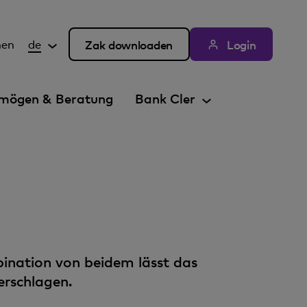
hen
de
Zak downloaden
Login
mögen & Beratung
Bank Cler
bination von beidem lässt das
erschlagen.