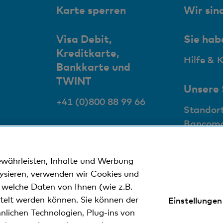
Karte sperren
Wir sind
Visa Debit,
Sie hab
Kreditkarte,
Hilfe & 
Bankkarte und
TWINT
Unsere
+41 (0)800 88 99 66
Standor
Bancom
ewährleisten, Inhalte und Werbung
lysieren, verwenden wir Cookies und
n welche Daten von Ihnen (wie z.B.
ttelt werden können. Sie können der
Einstellungen
nweise
Datenschutzerklärung
Impressum
nlichen Technologien, Plug-ins von