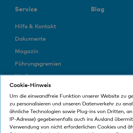
Service
Blog
Hilfe & Kontakt
Dokumente
Magazin
Führungsgremien
Medien
Cookie-Hinweis
Sozial und
Um die einwandfreie Funktion unserer Website zu g
umweltfreundlich
zu personalisieren und unseren Datenverkehr zu ana
ähnliche Technologien sowie Plug-ins von Dritten, a
IP-Adresse) gegebenenfalls auch ins Ausland übermi
© Bank Cler AG
Rechtliche Bedingungen und Hi
Verwendung von nicht erforderlichen Cookies und äh