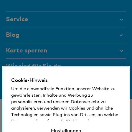
Element
Service
Hilfe & Kontakt
Blog
Dokumente
Karte sperren
Magazin
Wir sind für Sie da
Führungsgremien
Cookie-Hinweis
Medien
Bankinfos
+41 (0)800 88 99 66
Um die einwandfreie Funktion unserer Website zu
Hilfe & Kontakt
Sozial und umweltfreundlich
gewährleisten, Inhalte und Werbung zu
personalisieren und unseren Datenverkehr zu
© Bank Cler AG
analysieren, verwenden wir Cookies und ähnliche
Technologien sowie Plug-ins von Dritten, an welche
Standorte und Bancomaten
Rechtliche Bedingungen und Hinweise
Daten von Ihnen (wie z.B. IP-Adresse)
Datenschutzerklärung
gegebenenfalls auch ins Ausland übermittelt
Einstellungen
Impressum