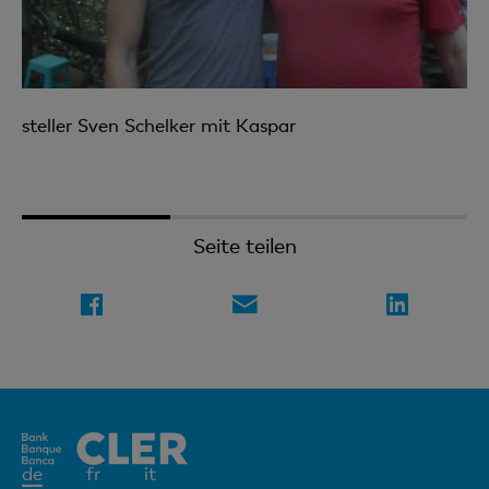
arsteller Sven Schelker mit Kaspar
1
2
3
Seite teilen
Aktives
de
fr
it