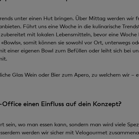
Trends unter einen Hut bringen. Über Mittag werden wir fr
anbieten. Führt uns eine Woche in die kulinarische Trendst
zubereitet mit lokalen Lebensmitteln, bevor eine Woche 
in «Bowls», somit können sie sowohl vor Ort, unterwegs 
it einer eigenen Bowl zum Befüllen oder leiht sich bei u
it.
che Glas Wein oder Bier zum Apero, zu welchem wir – eb
ffice einen Einfluss auf dein Konzept?
 Ort sein, wo man essen kann, sondern man wird viele Spe
usserdem werden wir sicher mit Velogourmet zusammena