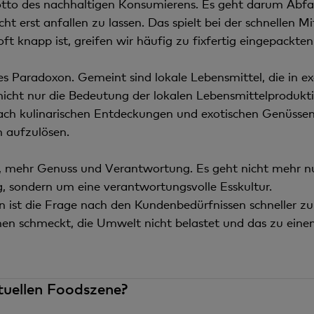
otto des nachhaltigen Konsumierens. Es geht darum Abfa
cht erst anfallen zu lassen. Das spielt bei der schnellen 
 oft knapp ist, greifen wir häufig zu fixfertig eingepackt
hes Paradoxon. Gemeint sind lokale Lebensmittel, die in e
cht nur die Bedeutung der lokalen Lebensmittelproduktio
ach kulinarischen Entdeckungen und exotischen Genüssen
h aufzulösen.
lt, mehr Genuss und Verantwortung. Es geht nicht mehr n
 sondern um eine verantwortungsvolle Esskultur.
n ist die Frage nach den Kundenbedürfnissen schneller 
hnen schmeckt, die Umwelt nicht belastet und das zu eine
ktuellen Foodszene?