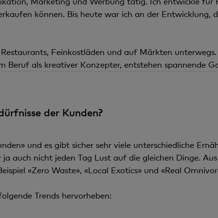
ikation, Marketing und Werbung tätig. Ich entwickle für 
verkaufen können. Bis heute war ich an der Entwicklun
in Restaurants, Feinkostläden und auf Märkten unterweg
 Beruf als kreativer Konzepter, entstehen spannende Ga
dürfnisse der Kunden?
Kunden» und es gibt sicher sehr viele unterschiedliche E
ja auch nicht jeden Tag Lust auf die gleichen Dinge. Aus
Beispiel «Zero Waste», «Local Exotics» und «Real Omnivor
folgende Trends hervorheben: