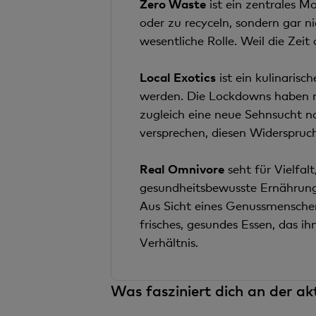
Zero Waste
ist ein zentrales M
oder zu recyceln, sondern gar ni
wesentliche Rolle. Weil die Zeit
Local Exotics
ist ein kulinarisc
werden. Die Lockdowns haben ni
zugleich eine neue Sehnsucht n
versprechen, diesen Widerspruc
Real Omnivore
seht für Vielfa
gesundheitsbewusste Ernährung,
Aus Sicht eines Genussmensche
frisches, gesundes Essen, das i
Verhältnis.
Was fasziniert dich an der a