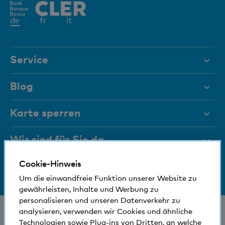
Aktives
de
fr
it
Element
Service
Hilfe & Kontakt
Blog
Dokumente
Karte sperren
Magazin
Wir sind für Sie da
Führungsgremien
Cookie-Hinweis
Medien
Bankinfos
+41 (0)800 88 99 66
Um die einwandfreie Funktion unserer Website zu
Hilfe & Kontakt
Sozial und umweltfreundlich
gewährleisten, Inhalte und Werbung zu
personalisieren und unseren Datenverkehr zu
© Bank Cler AG
analysieren, verwenden wir Cookies und ähnliche
Technologien sowie Plug-ins von Dritten, an welche