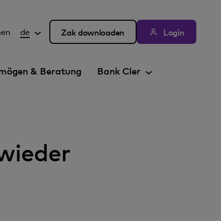
hen
de
Zak downloaden
Login
mögen & Beratung
Bank Cler
 wieder