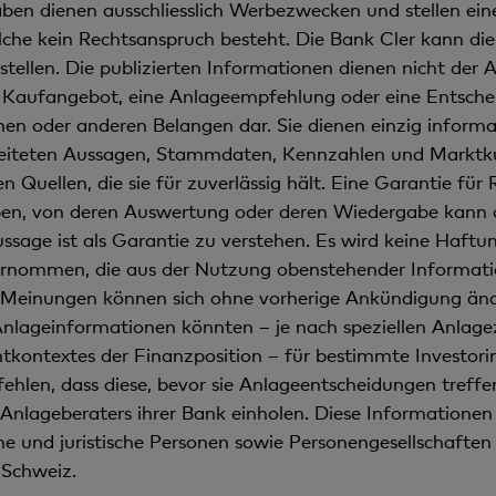
en dienen ausschliesslich Werbezwecken und stellen eine 
lche kein Rechtsanspruch besteht. Die Bank Cler kann die 
tellen. Die publizierten Informationen dienen nicht der
in Kaufangebot, eine Anlageempfehlung oder eine Entscheid
ichen oder anderen Belangen dar. Sie dienen einzig inform
beiteten Aussagen, Stammdaten, Kennzahlen und Marktku
n Quellen, die sie für zuverlässig hält. Eine Garantie für 
ben, von deren Auswertung oder deren Wiedergabe kann d
age ist als Garantie zu verstehen. Es wird keine Haftun
nommen, die aus der Nutzung obenstehender Informati
einungen können sich ohne vorherige Ankündigung änder
nlageinformationen könnten – je nach speziellen Anlagez
tkontextes der Finanzposition – für bestimmte Investori
ehlen, dass diese, bevor sie Anlageentscheidungen treffen
Anlageberaters ihrer Bank einholen. Diese Informationen 
iche und juristische Personen sowie Personengesellschafte
 Schweiz.