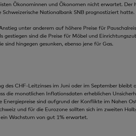
sten Ökonominnen und Ökonomen nicht erwartet. Der hö
 Schweizerische Nationalbank SNB prognostiziert hatte.
 Anstieg unter anderem auf höhere Preise für Pauschalrei
s gestiegen sind die Preise für Möbel und Einrichtungszub
rie sind hingegen gesunken, ebenso jene für Gas.
g des CHF-Leitzinses im Juni oder im September bleibt 
dass die monatlichen Inflationsdaten erheblichen Unsich
ie Energiepreise sind aufgrund der Konflikte im Nahen Os
chweiz und für die Eurozone sollten sich im zweiten Halb
4 ein Wachstum von gut 1% erwartet.