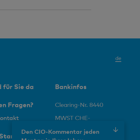
Aktives
de
Elemen
 für Sie da
Bankinfos
en Fragen?
Clearing-Nr. 8440
Kontakt
MWST CHE-
116.267.704
Den CIO-Kommentar jeden
 Standorte
BIC BCLRCHBB