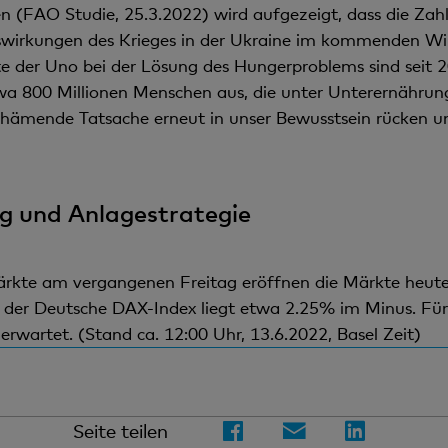
en (FAO Studie, 25.3.2022) wird aufgezeigt, dass die Zah
uswirkungen des Krieges in der Ukraine im kommenden Wi
te der Uno bei der Lösung des Hungerproblems sind seit 2
a 800 Millionen Menschen aus, die unter Unterernährung
chämende Tatsache erneut in unser Bewusstsein rücken un
g und Anlagestrategie
kte am vergangenen Freitag eröffnen die Märkte heute
h der Deutsche DAX-Index liegt etwa 2.25% im Minus. Fü
rwartet. (Stand ca. 12:00 Uhr, 13.6.2022, Basel Zeit)
Seite teilen