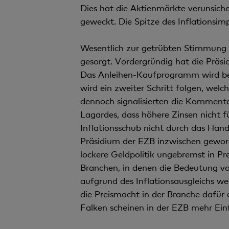
Dies hat die Aktienmärkte verunsich
geweckt. Die Spitze des Inflationsim
Wesentlich zur getrübten Stimmung 
gesorgt. Vordergründig hat die Präsi
Das Anleihen-Kaufprogramm wird bee
wird ein zweiter Schritt folgen, welc
dennoch signalisierten die Kommenta
Lagardes, dass höhere Zinsen nicht f
Inflationsschub nicht durch das Hand
Präsidium der EZB inzwischen geworde
lockere Geldpolitik ungebremst in P
Branchen, in denen die Bedeutung vo
aufgrund des Inflationsausgleichs wer
die Preismacht in der Branche dafür 
Falken scheinen in der EZB mehr Einf