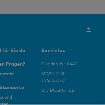
Aktives
de
Elemen
 für Sie da
Bankinfos
en Fragen?
Clearing-Nr. 8440
Kontakt
MWST CHE-
116.267.704
 Standorte
BIC BCLRCHBB
te und
aten