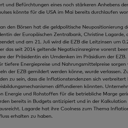
ert und Befürchtungen eines noch stärkeren Anhebens de
pulses könnte für die USA im Mai bereits durchlaufen wor
an den Börsen hat die geldpolitische Neupositionierung
dentin der Europäischen Zentralbank, Christine Lagarde, 
ndet und am 21. Juli wird die EZB die Leitzinsen um 
her das seit 2014 geltende Negativzinsregime vorerst been
re der Präsidentin ein Umdenken im Präsidium der EZB. 
ür tiefere Energiepreise und Nahrungsmittelpreise sorgen
eln der EZB gemildert werden könne, wurde verlassen. Zu
n zu sein, dass die Inflationstendenzen sich verbreitert
reisbildungsmechanismen diffundieren könnten. Unternehm
n Energie und Rohstoffen für die betriebliche Marge ger
den bereits in Budgets antizipiert und in der Kalkulation 
ausreicht. Lagarde hat ihre Coolness zum Thema Inflation
luss erhalten zu haben.