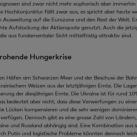
ognosen sind zwar nicht mehr euphorisch aber immerhin 
 Hochkonjunktur fällt zwar aus, es spricht aber heute w
n Ausweitung auf die Eurozone und den Rest der Welt. E
ichte Aufstockung der Aktienquote genutzt. Auch die jetzi
die aus fundamentaler Sicht mittelfristig attraktiv sind.
drohende Hungerkrise
schen Häfen am Schwarzen Meer und der Beschuss der Bah
rainischem Weizen aus der letztjährigen Ernte. Die Lage
erung der diesjährigen Ernte. Die Ukraine ist für rund 
as bedeutet aber nicht, dass diese Verwerfungen zu einer
die Lücken kompensieren und die sehr wenigen dominie
erfügen. Dennoch gibt es eine grosse Zahl von Ländern, 
aine und Russland abhängig sind. Eine Kombination aus s
ch Putin und logistische Probleme könnten dennoch leich