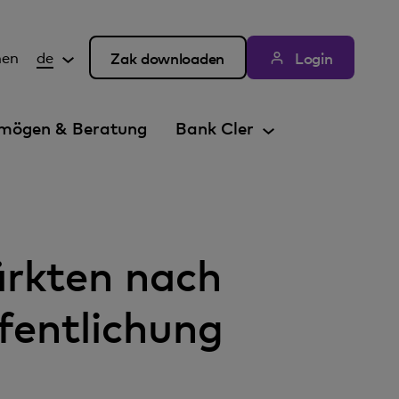
hen
de
Zak downloaden
Login
mögen & Beratung
Bank Cler
ärkten nach
fentlichung