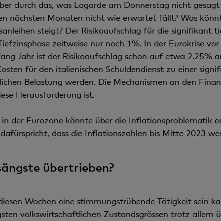
 aber durch das, was Lagarde am Donnerstag nicht gesag
n den nächsten Monaten nicht wie erwartet fällt? Was könnt
sanleihen steigt? Der Risikoaufschlag für die signifikant t
Tiefzinsphase zeitweise nur noch 1%. In der Eurokrise vor
fang Jahr ist der Risikoaufschlag schon auf etwa 2.25% 
sten für den italienischen Schuldendienst zu einer signif
ftlichen Belastung werden. Die Mechanismen an den Fina
iese Herausforderung ist.
in der Eurozone könnte über die Inflationsproblematik e
 dafürspricht, dass die Inflationszahlen bis Mitte 2023 we
sängste übertrieben?
iesen Wochen eine stimmungstrübende Tätigkeit sein kann
sten volkswirtschaftlichen Zustandsgrössen trotz allem ü