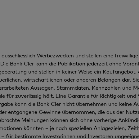
usschliesslich Werbezwecken und stellen eine freiwillige 
Die Bank Cler kann die Publikation jederzeit ohne Vorank
geberatung und stellen in keiner Weise ein Kaufangebot,
euerlichen, wirtschaftlichen oder anderen Belangen dar. Si
verarbeiteten Aussagen, Stammdaten, Kennzahlen und Ma
sie für zuverlässig hält. Eine Garantie für Richtigkeit un
abe kann die Bank Cler nicht übernehmen und keine Auss
 oder entgangene Gewinne übernommen, die aus der Nut
brachte Meinungen können sich ohne vorherige Ankündigu
ationen könnten – je nach speziellen Anlagezielen, Zeit
– für bestimmte Investorinnen und Investoren ungeeignet