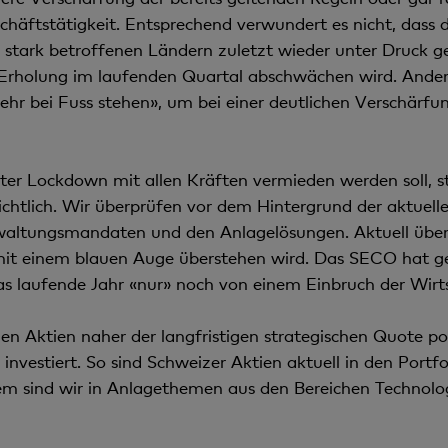
häftstätigkeit. Entsprechend verwundert es nicht, dass 
 stark betroffenen Ländern zuletzt wieder unter Druck ger
e Erholung im laufenden Quartal abschwächen wird. Ander
 bei Fuss stehen», um bei einer deutlichen Verschärfun
uter Lockdown mit allen Kräften vermieden werden soll, 
chtlich. Wir überprüfen vor dem Hintergrund der aktuell
altungsmandaten und den Anlagelösungen. Aktuell überwi
mit einem blauen Auge überstehen wird. Das SECO hat ge
s laufende Jahr «nur» noch von einem Einbruch der Wirt
n Aktien naher der langfristigen strategischen Quote posi
investiert. So sind Schweizer Aktien aktuell in den Portf
m sind wir in Anlagethemen aus den Bereichen Technolo