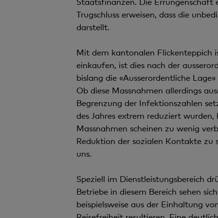
Staatsfinanzen. Die Errungenschaft ei
Trugschluss erweisen, dass die unb
darstellt.
Mit dem kantonalen Flickenteppich i
einkaufen, ist dies nach der ausser
bislang die «Ausserordentliche Lage
Ob diese Massnahmen allerdings ausrei
Begrenzung der Infektionszahlen set
des Jahres extrem reduziert wurden
Massnahmen scheinen zu wenig verbind
Reduktion der sozialen Kontakte zu
uns.
Speziell im Dienstleistungsbereich d
Betriebe in diesem Bereich sehen sic
beispielsweise aus der Einhaltung v
Reisefreiheit resultieren. Eine deutl