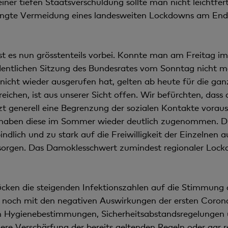
ner tiefen Staatsverschuldung sollte man nicht leichtferti
edingte Vermeidung eines landesweiten Lockdowns am End
st es nun grösstenteils vorbei. Konnte man am Freitag 
ordentlichen Sitzung des Bundesrates vom Sonntag nicht 
» nicht wieder ausgerufen hat, gelten ab heute für die g
chen, ist aus unserer Sicht offen. Wir befürchten, dass d
zt generell eine Begrenzung der sozialen Kontakte vorau
, haben diese im Sommer wieder deutlich zugenommen. 
lich und zu stark auf die Freiwilligkeit der Einzelnen a
 sorgen. Das Damoklesschwert zumindest regionaler Lock
rücken die steigenden Infektionszahlen auf die Stimmung
h noch mit den negativen Auswirkungen der ersten Corona
on Hygienebestimmungen, Sicherheitsabstandsregelungen
ichere Verschärfung der bereits geltenden Regeln oder gar 