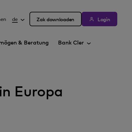
hen
de
Zak downloaden
Login
mögen & Beratung
Bank Cler
in Europa