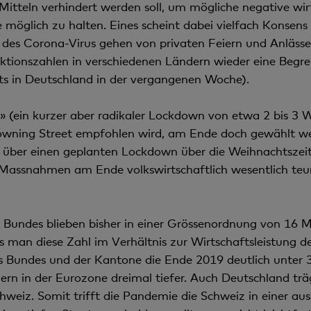
itteln verhindert werden soll, um mögliche negative wirt
e möglich zu halten. Eines scheint dabei vielfach Konsens 
s Corona-Virus gehen von privaten Feiern und Anlässen a
ektionszahlen in verschiedenen Ländern wieder eine Begr
its in Deutschland in der vergangenen Woche).
s» (ein kurzer aber radikaler Lockdown von etwa 2 bis 3 W
owning Street empfohlen wird, am Ende doch gewählt wer
d über einen geplanten Lockdown über die Weihnachtszeit
 Massnahmen am Ende volkswirtschaftlich wesentlich teure
Bundes blieben bisher in einer Grössenordnung von 16 Mil
 man diese Zahl im Verhältnis zur Wirtschaftsleistung d
 Bundes und der Kantone die Ende 2019 deutlich unter 30
ern in der Eurozone dreimal tiefer. Auch Deutschland tr
Schweiz. Somit trifft die Pandemie die Schweiz in einer a