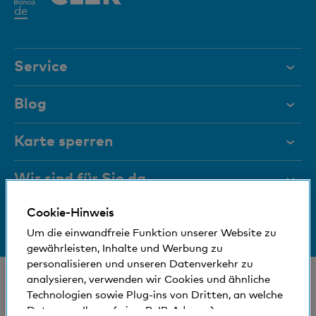
Aktives
de
Element
Service
Hilfe & Kontakt
Blog
Dokumente
Karte sperren
Magazin
Wir sind für Sie da
Führungsgremien
Cookie-Hinweis
Medien
Bankinfos
+41 (0)800 88 99 66
Um die einwandfreie Funktion unserer Website zu
Hilfe & Kontakt
Sozial und umweltfreundlich
gewährleisten, Inhalte und Werbung zu
personalisieren und unseren Datenverkehr zu
analysieren, verwenden wir Cookies und ähnliche
© Bank Cler AG
Technologien sowie Plug-ins von Dritten, an welche
Standorte und Bancomaten
Rechtliche Bedingungen und Hinweise
Daten von Ihnen (wie z.B. IP-Adresse)