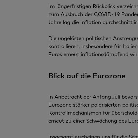
Im längerfristigen Rückblick verzeic
zum Ausbruch der COVID-19 Pandemie
Jahre lag die Inflation durchschnittli
Die ungelösten politischen Anstreng
kontrollieren, insbesondere für Ital
Euros erneut inflationsdämpfend wir
Blick auf die Eurozone
In Anbetracht der Anfang Juli bevor
Eurozone stärker polarisierten politi
Kontrollmechanismen für überschuld
erneut zu einer Schwächung des Eur
Insgesamt erscheinen uns für die Schw