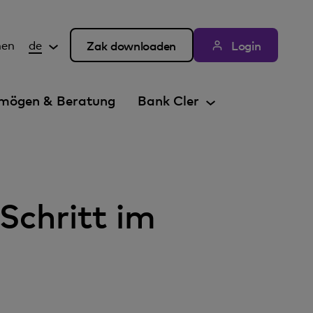
hen
de
Zak downloaden
Login
mögen & Beratung
Bank Cler
Schritt im