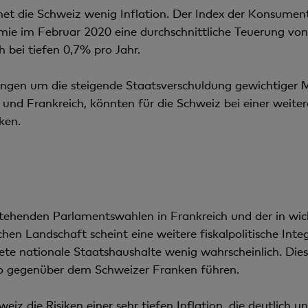
hnet die Schweiz wenig Inflation. Der Index der Konsumen
 im Februar 2020 eine durchschnittliche Teuerung von
ch bei tiefen 0,7% pro Jahr.
ungen um die steigende Staatsverschuldung gewichtiger M
ien und Frankreich, könnten für die Schweiz bei einer we
ken.
stehenden Parlamentswahlen in Frankreich und der in wic
schen Landschaft scheint eine weitere fiskalpolitische Int
ete nationale Staatshaushalte wenig wahrscheinlich. D
o gegenüber dem Schweizer Franken führen.
eiz die Risiken einer sehr tiefen Inflation, die deutlich