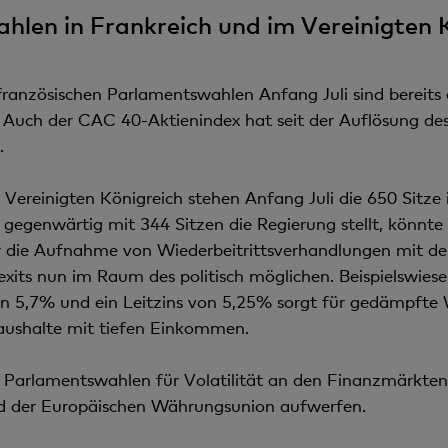
en in Frankreich und im Vereinigten K
ranzösischen Parlamentswahlen Anfang Juli sind bereits 
r. Auch der CAC 40-Aktienindex hat seit der Auflösung d
.
im Vereinigten Königreich stehen Anfang Juli die 650 Si
e gegenwärtig mit 344 Sitzen die Regierung stellt, könn
ar die Aufnahme von Wiederbeitrittsverhandlungen mit der
its nun im Raum des politisch möglichen. Beispielswiese l
en 5,7% und ein Leitzins von 5,25% sorgt für gedämpfte
ushalte mit tiefen Einkommen.
 Parlamentswahlen für Volatilität an den Finanzmärkten
nd der Europäischen Währungsunion aufwerfen.