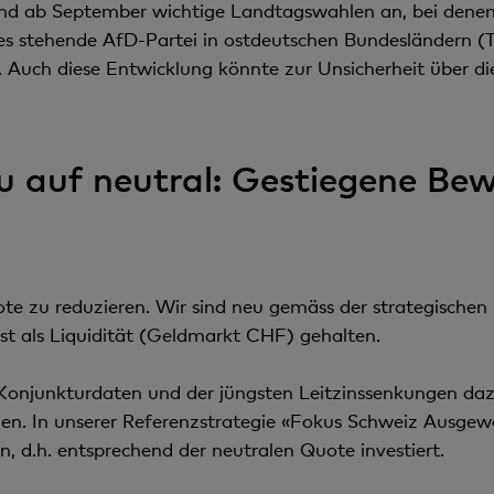
nd ab September wichtige Landtagswahlen an, bei denen
 stehende AfD-Partei in ostdeutschen Bundesländern (Th
uch diese Entwicklung könnte zur Unsicherheit über die l
u auf neutral: Gestiegene Be
te zu reduzieren. Wir sind neu gemäss der strategischen Q
 als Liquidität (Geldmarkt CHF) gehalten.
r Konjunkturdaten und der jüngsten Leitzinssenkungen da
n. In unserer Referenzstrategie «Fokus Schweiz Ausgewo
d.h. entsprechend der neutralen Quote investiert.