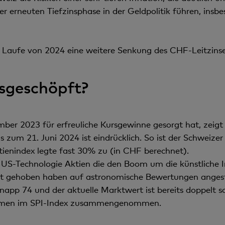
iner erneuten Tiefzinsphase in der Geldpolitik führen, ins
 Laufe von 2024 eine weitere Senkung des CHF-Leitzinse
usgeschöpft?
mber 2023 für erfreuliche Kursgewinne gesorgt hat, zeig
zum 21. Juni 2024 ist eindrücklich. So ist der Schweize
ienindex legte fast 30% zu (in CHF berechnet).
 US-Technologie Aktien die den Boom um die künstliche 
 gehoben haben auf astronomische Bewertungen angesti
 knapp 74 und der aktuelle Marktwert ist bereits doppelt so
ehmen im SPI-Index zusammengenommen.