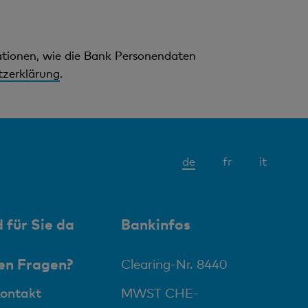
mationen, wie die Bank Personendaten
zerklärung
.
Aktives
de
fr
it
Element
 für Sie da
Bankinfos
en Fragen?
Clearing-Nr. 8440
Kontakt
MWST CHE-