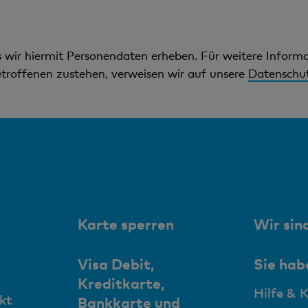
ss wir hiermit Personendaten erheben. Für weitere Infor
troffenen zustehen, verweisen wir auf unsere
Datenschut
Karte sperren
Wir sind
Visa Debit,
Sie hab
Kreditkarte,
Hilfe & 
kt
Bankkarte und