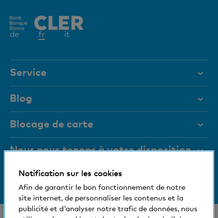
Elément
de
fr
it
actif
Service
Aide et contact
Blog
Documents
Blocage de carte
Magazine
Nous nous tenons à votre disposition
Organes de direction
Notification sur les cookies
Medias
Informations relatives à la banque
+41 (0)800 88 99 66
Afin de garantir le bon fonctionnement de notre
Aide et contact
Social et compatible avec l'environnement
site internet, de personnaliser les contenus et la
publicité et d'analyser notre trafic de données, nous