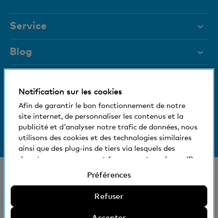
Service
Aide et contact
Blog
Documents
Blocage de carte
Magazine
Notification sur les cookies
Nous nous tenons à votre disposition
Afin de garantir le bon fonctionnement de notre
Organes de direction
site internet, de personnaliser les contenus et la
Medias
Informations relatives à la banque
publicité et d'analyser notre trafic de données, nous
+41 (0)800 88 99 66
utilisons des cookies et des technologies similaires
Aide et contact
Social et compatible avec l'environnement
ainsi que des plug-ins de tiers via lesquels des
données vous concernant (comme votre adresse IP,
par exemple) peuvent éventuellement être aussi
© Banque Cler
Préférences
transmises à l'étranger. Vous pouvez accepter ou
Nos succursales et bancomats
Mentions légales
refuser l'utilisation de cookies non nécessaires et de
Refuser
Déclaration de protection des données
technologies similaires, de plug-ins de tiers et la
EAR
divulgation de données qui en découle, ou encore
Accepter