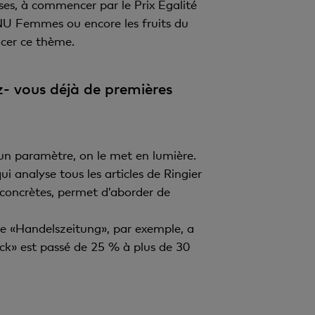
es, à commencer par le Prix Égalité
’ONU Femmes ou encore les fruits du
ncer ce thème.
z- vous déjà de premières
un paramètre, on le met en lumière.
ui analyse tous les articles de Ringier
 concrètes, permet d’aborder de
re «Handelszeitung», par exemple, a
ck» est passé de 25 % à plus de 30