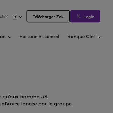
cher
fr
Télécharger Zak
Login
ion
Fortune et conseil
Banque Cler
oix qu’aux hommes et
qualVoice lancée par le groupe