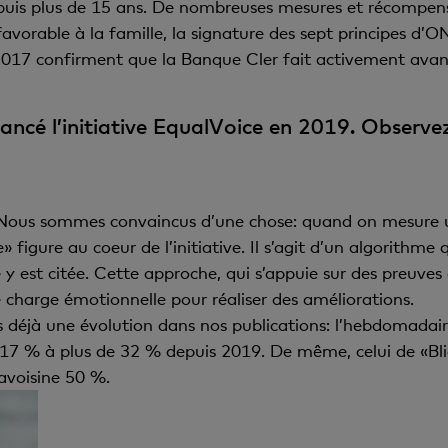
epuis plus de 15 ans. De nombreuses mesures et récompens
e favorable à la famille, la signature des sept principes d
en 2017 confirment que la Banque Cler fait activement ava
lancé l’initiative EqualVoice en 2019. Observe
nt. Nous sommes convaincus d’une chose: quand on mesure 
figure au coeur de l’initiative. Il s’agit d’un algorithme q
y est citée. Cette approche, qui s’appuie sur des preuves
 charge émotionnelle pour réaliser des améliorations.
s déjà une évolution dans nos publications: l’hebdomadai
17 % à plus de 32 % depuis 2019. De même, celui de «Bli
avoisine 50 %.