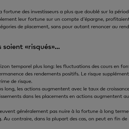
 fortune des investisseurs a plus que doublé sur la périod
mplement leur fortune sur un compte d'épargne, profitaien
atégories de placement, sans pour autant renoncer au ren
 soient «risqués»...
rizon temporel plus long: les fluctuations des cours en fon
permanence des rendements positifs. Le risque supplément
rime de risque.
 long, les actions augmentent avec le taux de croissance 
estissements dans les placements en actions augmentent aus
euvent généralement pas nuire à la fortune à long terme 
 Au contraire, dans la plupart des cas, on peut en fin 