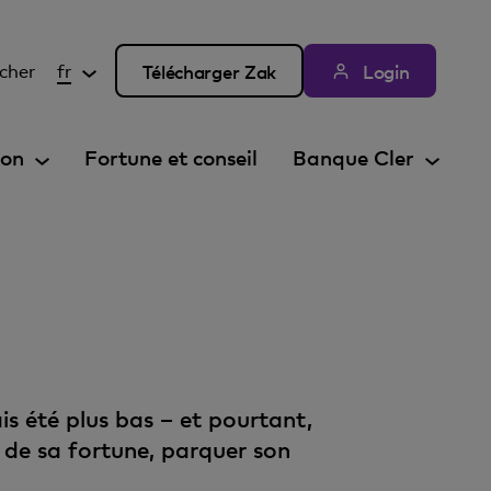
cher
fr
Télécharger Zak
Login
ion
Fortune et conseil
Banque Cler
s été plus bas – et pourtant,
 de sa fortune, parquer son