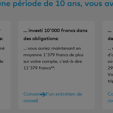
une période de 10 ans, vous avi
r
... investi 10'000 francs dans
..
e:
des obligations:
de
gné
... vous auriez maintenant en
..
moyenne 1'379 francs de plus
d'
de
sur votre compte, c'est-à-dire
vo
11'379 francs**.
29
Vo
tr
Convenir d'un entretien de
Co
conseil
co