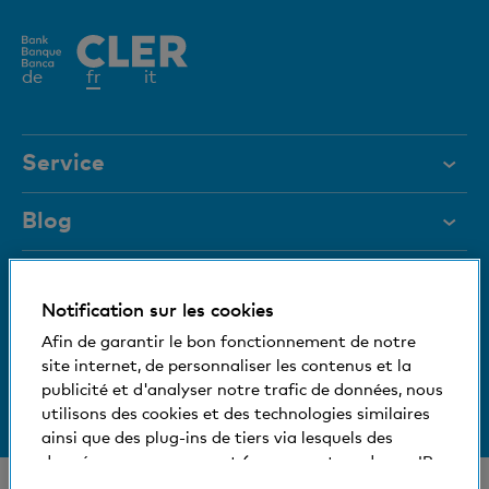
Elément
de
fr
it
actif
Service
Aide et contact
Blog
Documents
Blocage de carte
Magazine
Notification sur les cookies
Nous nous tenons à votre disposition
Afin de garantir le bon fonctionnement de notre
Organes de direction
site internet, de personnaliser les contenus et la
Medias
Informations relatives à la banque
publicité et d'analyser notre trafic de données, nous
+41 (0)800 88 99 66
utilisons des cookies et des technologies similaires
Aide et contact
Social et compatible avec l'environnement
ainsi que des plug-ins de tiers via lesquels des
données vous concernant (comme votre adresse IP,
par exemple) peuvent éventuellement être aussi