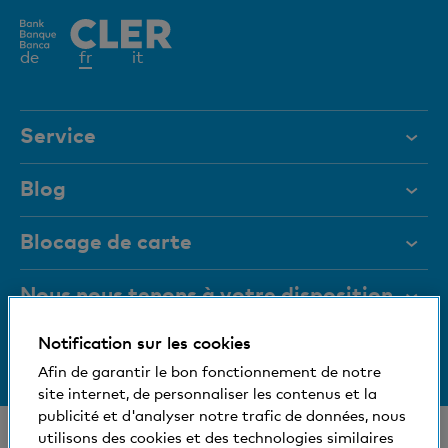
Elément
de
fr
it
actif
Service
Aide et contact
Blog
Documents
Blocage de carte
Magazine
Nous nous tenons à votre disposition
Organes de direction
Notification sur les cookies
Medias
Informations relatives à la banque
+41 (0)800 88 99 66
Afin de garantir le bon fonctionnement de notre
Aide et contact
Social et compatible avec l'environnement
site internet, de personnaliser les contenus et la
publicité et d'analyser notre trafic de données, nous
© Banque Cler
utilisons des cookies et des technologies similaires