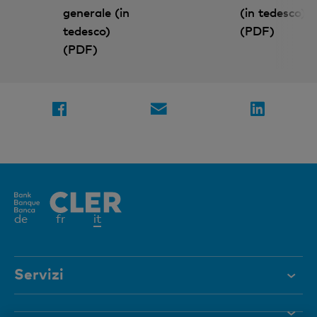
Abbonatevi alla newsletter
generale (in
(in tedesco)
tedesco)
(PDF)
(PDF)
Condividere la pagina
Elemento
de
fr
it
attivo
Servizi
Aiuto e contatto