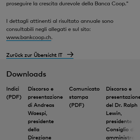
proseguire la crescita durevole della Banca Coop."
I dettagli attinenti al risultato annuale sono
consultabili negli allegati e sul sito:
www.bankcoop.ch
.
Zurück zur Übersicht IT
Downloads
Indici
Discorso e
Comunicato
Discorso e
(PDF)
presentazione
stampa
presentazion
di Andreas
(PDF)
del Dr. Ralph
Waespi,
Lewin,
Nozioni finanziarie digitali e compatte
presidente
presidente de
della
Consiglio di
Direzione
amministrazi