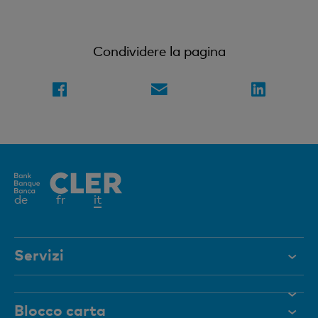
Condividere la pagina
Elemento
de
fr
it
attivo
Servizi
Aiuto e contatto
Blocco carta
Documenti