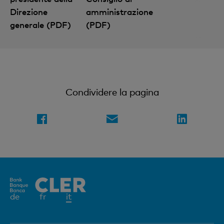
Nozioni finanziarie digitali e compatte
Direzione
amministrazione
generale (PDF)
(PDF)
Abbonatevi alla newsletter
Condividere la pagina
Elemento
de
fr
it
attivo