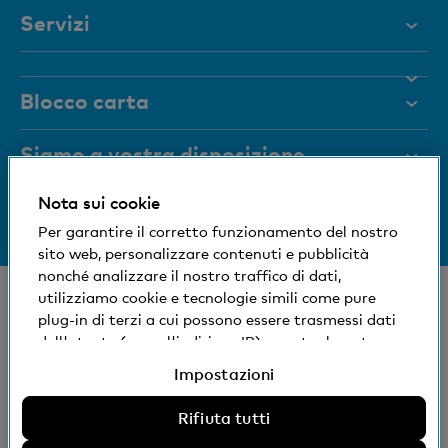
Servizi
Aiuto e contatto
Blocco carta
Documenti
Rivista
Siamo a vostra disposizione
Organi dirigenti
Nota sui cookie
Informazioni sulla banca
+41 (0)800 88 99 66
Medien
Per garantire il corretto funzionamento del nostro
Aiuto e contatto
sito web, personalizzare contenuti e pubblicità
Impronta sociale ed ecologica
nonché analizzare il nostro traffico di dati,
© Banca Cler
utilizziamo cookie e tecnologie simili come pure
plug-in di terzi a cui possono essere trasmessi dati
Succursali e Bancomat
Condizioni e avvisi giuridici
dell'utente (come l'indirizzo IP), eventualmente
Dichiarazione sulla protezione dei dati
anche all'estero. Potete accettare, rifiutare o
Impostazioni
Impressum
modificare le impostazioni per l'uso di cookie e
tecnologie simili non necessari, plug-in di terzi e
Rifiuta tutti
La Banca Cler SA è una società controllata al 100%
relativa divulgazione di dati. Ulteriori informazioni: