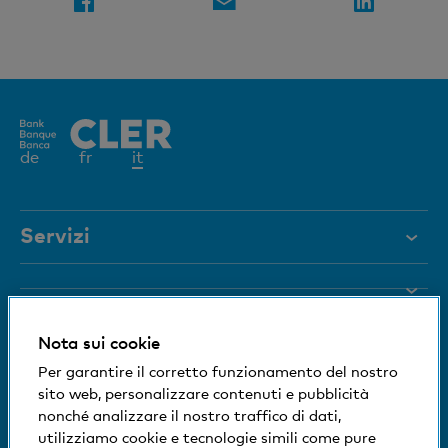
Elemento
de
fr
it
attivo
Servizi
Aiuto e contatto
Blocco carta
Documenti
Nota sui cookie
Rivista
Siamo a vostra disposizione
Per garantire il corretto funzionamento del nostro
sito web, personalizzare contenuti e pubblicità
Organi dirigenti
Informazioni sulla banca
nonché analizzare il nostro traffico di dati,
+41 (0)800 88 99 66
utilizziamo cookie e tecnologie simili come pure
Medien