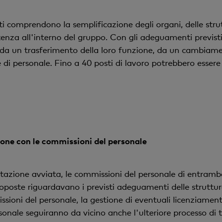
ti comprendono la semplificazione degli organi, delle stru
tenza all'interno del gruppo. Con gli adeguamenti previsti,
da un trasferimento della loro funzione, da un cambiament
di personale. Fino a 40 posti di lavoro potrebbero essere i
one con le commissioni del personale
ltazione avviata, le commissioni del personale di entram
oposte riguardavano i previsti adeguamenti delle struttur
sioni del personale, la gestione di eventuali licenziamenti,
sonale seguiranno da vicino anche l'ulteriore processo di