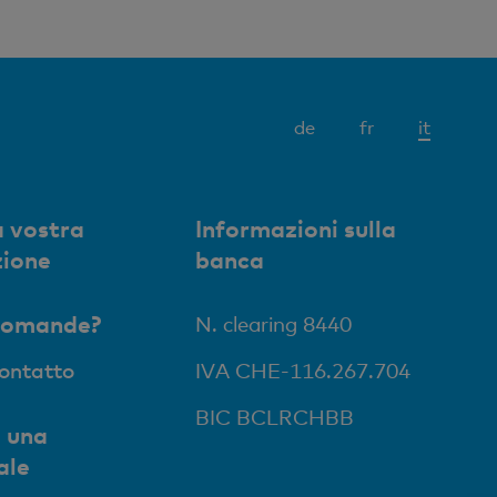
Elemen
de
fr
it
attivo
 vostra
Informazioni sulla
zione
banca
domande?
N. clearing 8440
contatto
IVA CHE-116.267.704
BIC BCLRCHBB
 una
ale