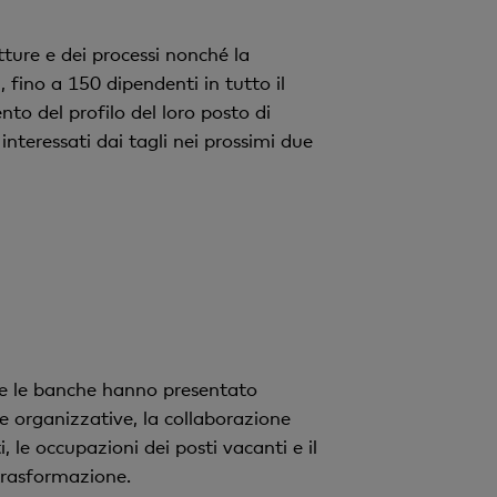
v
o
tture e dei processi nonché la
 fino a 150 dipendenti in tutto il
o del profilo del loro posto di
nteressati dai tagli nei prossimi due
be le banche hanno presentato
e organizzative, la collaborazione
 le occupazioni dei posti vacanti e il
 trasformazione.