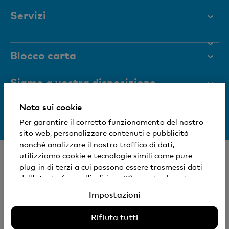
Servizi
Aiuto e contatto
Blocco carta
Documenti
Rivista
Siamo a vostra disposizione
Organi dirigenti
Nota sui cookie
Informazioni sulla banca
+41 (0)800 88 99 66
Medien
Per garantire il corretto funzionamento del nostro
Aiuto e contatto
sito web, personalizzare contenuti e pubblicità
Impronta sociale ed ecologica
nonché analizzare il nostro traffico di dati,
© Banca Cler
utilizziamo cookie e tecnologie simili come pure
plug-in di terzi a cui possono essere trasmessi dati
Succursali e Bancomat
Condizioni e avvisi giuridici
dell'utente (come l'indirizzo IP), eventualmente
Dichiarazione sulla protezione dei dati
anche all'estero. Potete accettare, rifiutare o
Impostazioni
Impressum
modificare le impostazioni per l'uso di cookie e
tecnologie simili non necessari, plug-in di terzi e
Rifiuta tutti
La Banca Cler SA è una società controllata al 100%
relativa divulgazione di dati. Ulteriori informazioni: