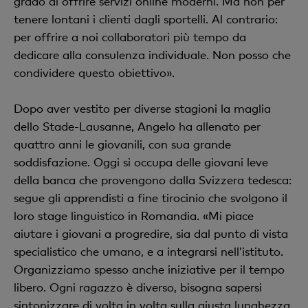
grado di offrire servizi online moderni. Ma non per
tenere lontani i clienti dagli sportelli. Al contrario:
per offrire a noi collaboratori più tempo da
dedicare alla consulenza individuale. Non posso che
condividere questo obiettivo».
Dopo aver vestito per diverse stagioni la maglia
dello Stade-Lausanne, Angelo ha allenato per
quattro anni le giovanili, con sua grande
soddisfazione. Oggi si occupa delle giovani leve
della banca che provengono dalla Svizzera tedesca:
segue gli apprendisti a fine tirocinio che svolgono il
loro stage linguistico in Romandia. «Mi piace
aiutare i giovani a progredire, sia dal punto di vista
specialistico che umano, e a integrarsi nell’istituto.
Organizziamo spesso anche iniziative per il tempo
libero. Ogni ragazzo è diverso, bisogna sapersi
sintonizzare di volta in volta sulla giusta lunghezza