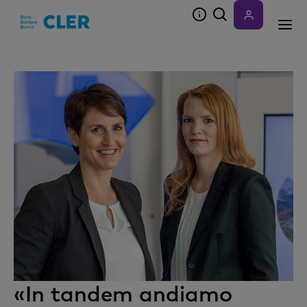
Accesskeys
«In tandem andiamo