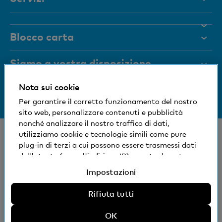
Aiuto e contatto
Blocco carta
Documenti
Rivista
Siamo a vostra disposizione
Organi dirigenti
Nota sui cookie
Informazioni sulla banca
+41 (0)800 88 99 66
Medien
Per garantire il corretto funzionamento del nostro
Aiuto e contatto
sito web, personalizzare contenuti e pubblicità
Impronta sociale ed ecologica
nonché analizzare il nostro traffico di dati,
© Banca Cler
utilizziamo cookie e tecnologie simili come pure
plug-in di terzi a cui possono essere trasmessi dati
Succursali e Bancomat
Condizioni e avvisi giuridici
dell'utente (come l'indirizzo IP), eventualmente
Dichiarazione sulla protezione dei dati
anche all'estero. Potete accettare, rifiutare o
Impostazioni
Impressum
modificare le impostazioni per l'uso di cookie e
tecnologie simili non necessari, plug-in di terzi e
Rifiuta tutti
La Banca Cler SA è una società controllata al 100%
relativa divulgazione di dati. Ulteriori informazioni:
dalla Basler Kantonalbank.
Dichiarazione sulla protezione dei dati
OK
Impressum