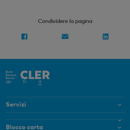
Condividere la pagina
Elemento
de
fr
it
attivo
Servizi
Aiuto e contatto
Blocco carta
Documenti