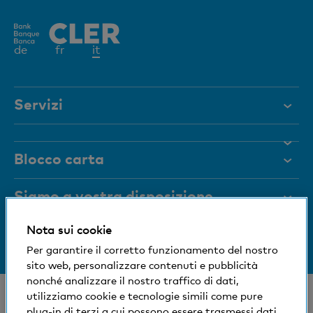
Elemento
de
fr
it
attivo
Servizi
Aiuto e contatto
Blocco carta
Documenti
Rivista
Siamo a vostra disposizione
Organi dirigenti
Nota sui cookie
Informazioni sulla banca
+41 (0)800 88 99 66
Medien
Per garantire il corretto funzionamento del nostro
Aiuto e contatto
sito web, personalizzare contenuti e pubblicità
Impronta sociale ed ecologica
nonché analizzare il nostro traffico di dati,
© Banca Cler
utilizziamo cookie e tecnologie simili come pure
plug-in di terzi a cui possono essere trasmessi dati