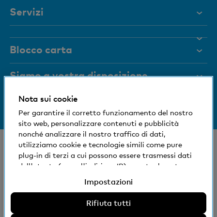
Servizi
Aiuto e contatto
Blocco carta
Documenti
Rivista
Siamo a vostra disposizione
Organi dirigenti
Nota sui cookie
Informazioni sulla banca
+41 (0)800 88 99 66
Medien
Per garantire il corretto funzionamento del nostro
Aiuto e contatto
sito web, personalizzare contenuti e pubblicità
Impronta sociale ed ecologica
nonché analizzare il nostro traffico di dati,
© Banca Cler
utilizziamo cookie e tecnologie simili come pure
plug-in di terzi a cui possono essere trasmessi dati
Succursali e Bancomat
Condizioni e avvisi giuridici
dell'utente (come l'indirizzo IP), eventualmente
Dichiarazione sulla protezione dei dati
anche all'estero. Potete accettare, rifiutare o
Impostazioni
Impressum
modificare le impostazioni per l'uso di cookie e
tecnologie simili non necessari, plug-in di terzi e
Rifiuta tutti
La Banca Cler SA è una società controllata al 100%
relativa divulgazione di dati. Ulteriori informazioni: