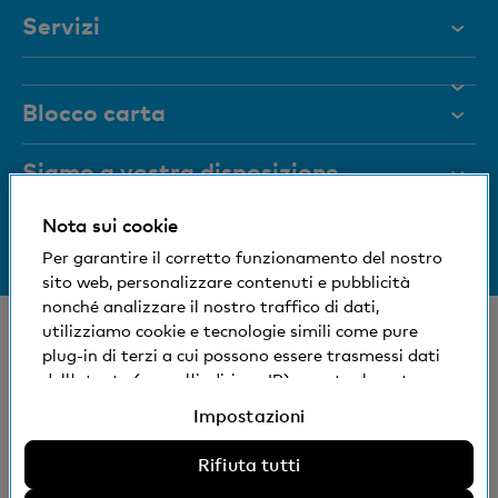
Servizi
Aiuto e contatto
Blocco carta
Documenti
Rivista
Siamo a vostra disposizione
Organi dirigenti
Nota sui cookie
Informazioni sulla banca
+41 (0)800 88 99 66
Medien
Per garantire il corretto funzionamento del nostro
Aiuto e contatto
sito web, personalizzare contenuti e pubblicità
Impronta sociale ed ecologica
nonché analizzare il nostro traffico di dati,
© Banca Cler
utilizziamo cookie e tecnologie simili come pure
plug-in di terzi a cui possono essere trasmessi dati
Succursali e Bancomat
Condizioni e avvisi giuridici
dell'utente (come l'indirizzo IP), eventualmente
Dichiarazione sulla protezione dei dati
anche all'estero. Potete accettare, rifiutare o
Impostazioni
Impressum
modificare le impostazioni per l'uso di cookie e
tecnologie simili non necessari, plug-in di terzi e
Rifiuta tutti
La Banca Cler SA è una società controllata al 100%
relativa divulgazione di dati. Ulteriori informazioni: