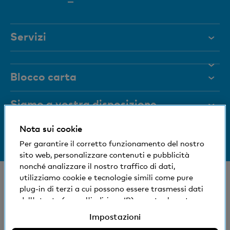
attivo
Servizi
Aiuto e contatto
Blocco carta
Documenti
Rivista
Siamo a vostra disposizione
Organi dirigenti
Nota sui cookie
Informazioni sulla banca
+41 (0)800 88 99 66
Medien
Per garantire il corretto funzionamento del nostro
Aiuto e contatto
sito web, personalizzare contenuti e pubblicità
Impronta sociale ed ecologica
nonché analizzare il nostro traffico di dati,
© Banca Cler
utilizziamo cookie e tecnologie simili come pure
plug-in di terzi a cui possono essere trasmessi dati
Succursali e Bancomat
Condizioni e avvisi giuridici
dell'utente (come l'indirizzo IP), eventualmente
Dichiarazione sulla protezione dei dati
anche all'estero. Potete accettare, rifiutare o
Impostazioni
Impressum
modificare le impostazioni per l'uso di cookie e