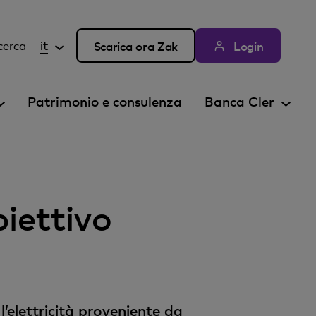
cerca
it
Scarica ora Zak
Login
Patrimonio e consulenza
Banca Cler
biettivo
’elettricità proveniente da