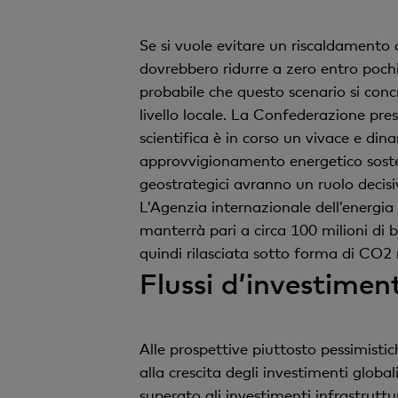
Se si vuole evitare un riscaldamento c
dovrebbero ridurre a zero entro poch
probabile che questo scenario si con
livello locale. La Confederazione pre
scientifica è in corso un vivace e din
approvvigionamento energetico sosteni
geostrategici avranno un ruolo decisiv
L’Agenzia internazionale dell’energia
manterrà pari a circa 100 milioni di ba
quindi rilasciata sotto forma di CO2
Flussi d’investiment
Alle prospettive piuttosto pessimisti
alla crescita degli investimenti global
superato gli investimenti infrastruttura