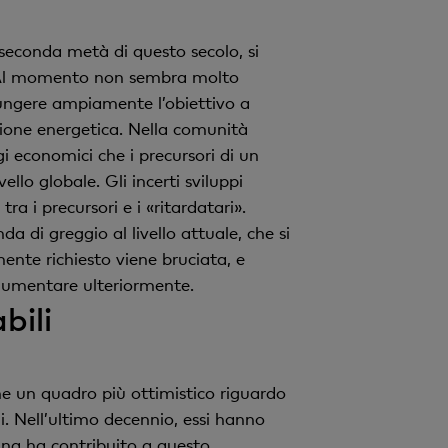
 seconda metà di questo secolo, si
o. Al momento non sembra molto
iungere ampiamente l’obiettivo a
izione energetica. Nella comunità
i economici che i precursori di un
lo globale. Gli incerti sviluppi
a i precursori e i «ritardatari».
 di greggio al livello attuale, che si
mente richiesto viene bruciata, e
 aumentare ulteriormente.
bili
one un quadro più ottimistico riguardo
li. Nell’ultimo decennio, essi hanno
 Cina ha contribuito a questo