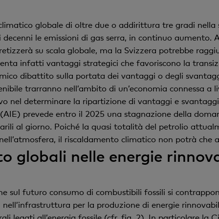
limatico globale di oltre due o addirittura tre gradi nella
i decenni le emissioni di gas serra, in continuo aument
cretizzerà su scala globale, ma la Svizzera potrebbe ragg
senta infatti vantaggi strategici che favoriscono la trans
amico dibattito sulla portata dei vantaggi o degli svantagg
bile trarranno nell’ambito di un’economia connessa a livel
o nel determinare la ripartizione di vantaggi e svantaggi tr
 (AIE) prevede entro il 2025 una stagnazione della domanda
rili al giorno. Poiché la quasi totalità del petrolio attual
 nell’atmosfera, il riscaldamento climatico non potrà che
o globali nelle energie rinnova
che sul futuro consumo di combustibili fossili si contrapp
i nell’infrastruttura per la produzione di energie rinnovabi
li legati all’energia fossile (cfr. fig. 2). In particolare la