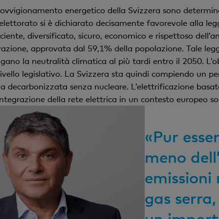
rovvigionamento energetico della Svizzera sono determinan
elettorato si è dichiarato decisamente favorevole alla legg
ente, diversificato, sicuro, economico e rispettoso dell’a
ovazione, approvata dal 59,1% della popolazione. Tale legg
no la neutralità climatica al più tardi entro il 2050. L’ob
livello legislativo. La Svizzera sta quindi compiendo un per
ia decarbonizzata senza nucleare. L’elettrificazione basa
’integrazione della rete elettrica in un contesto europeo 
«Pur esse
meno dell’
emissioni
gas serra,
un import