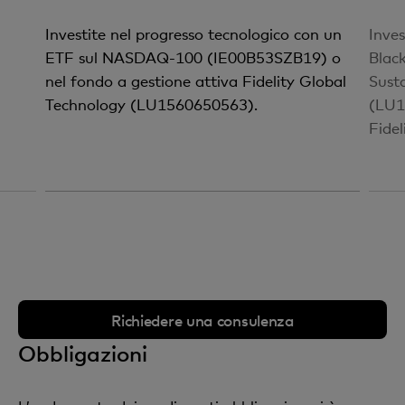
Investite nel progresso tecnologico con un
Inves
ETF sul NASDAQ-100 (IE00B53SZB19) o
Blac
nel fondo a gestione attiva Fidelity Global
Sust
Technology (LU1560650563).
(LU1
Fide
Richiedere una consulenza
Obbligazioni