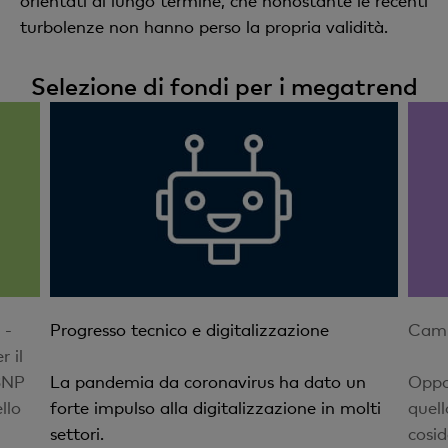
orientati al lungo termine, che nonostante le recenti
turbolenze non hanno perso la propria validità.
Selezione di fondi per i megatrend
 -
Progresso tecnico e digitalizzazione
Camb
 il
 BNP
La pandemia da coronavirus ha dato un
Oppo
llo
forte impulso alla digitalizzazione in molti
quell
settori.
cosi