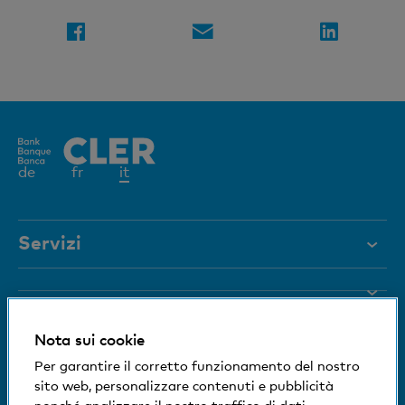
Elemento
de
fr
it
attivo
Servizi
Aiuto e contatto
Blocco carta
Documenti
Nota sui cookie
Rivista
Siamo a vostra disposizione
Per garantire il corretto funzionamento del nostro
sito web, personalizzare contenuti e pubblicità
Organi dirigenti