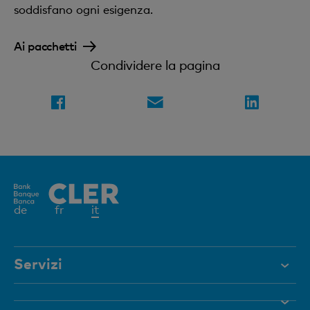
soddisfano ogni esigenza.
Ai pacchetti
Condividere la pagina
Elemento
de
fr
it
attivo
Servizi
Aiuto e contatto