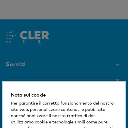
Elemento
de
fr
it
attivo
Servizi
Aiuto e contatto
Blocco carta
Documenti
Nota sui cookie
Rivista
Siamo a vostra disposizione
Per garantire il corretto funzionamento del nostro
sito web, personalizzare contenuti e pubblicità
Organi dirigenti
Informazioni sulla banca
nonché analizzare il nostro traffico di dati,
+41 (0)800 88 99 66
utilizziamo cookie e tecnologie simili come pure
Medien
Aiuto e contatto