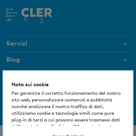
Elemento
de
fr
it
attivo
Servizi
Aiuto e contatto
Blog
Documenti
Blocco carta
Rivista
Nota sui cookie
Siamo a vostra disposizione
Per garantire il corretto funzionamento del nostro
Organi dirigenti
sito web, personalizzare contenuti e pubblicità
Medien
Informazioni sulla banca
nonché analizzare il nostro traffico di dati,
+41 (0)800 88 99 66
utilizziamo cookie e tecnologie simili come pure
Aiuto e contatto
Impronta sociale ed ecologica
plug-in di terzi a cui possono essere trasmessi dati
dell'utente (come l'indirizzo IP), eventualmente
anche all'estero. Potete accettare, rifiutare o
© Banca Cler