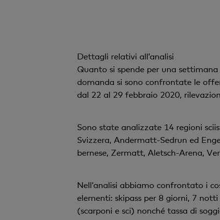
Dettagli relativi all’analisi
Quanto si spende per una settimana bi
domanda si sono confrontate le offe
dal 22 al 29 febbraio 2020, rilevazi
Sono state analizzate 14 regioni scii
Svizzera, Andermatt-Sedrun ed Engelb
bernese, Zermatt, Aletsch-Arena, Verb
Nell’analisi abbiamo confrontato i cos
elementi: skipass per 8 giorni, 7 nott
(scarponi e sci) nonché tassa di soggi