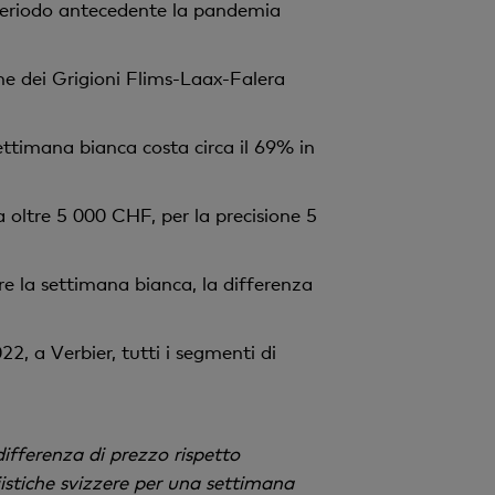
v
l periodo antecedente la pandemia
o
one dei Grigioni Flims-Laax-Falera
settimana bianca costa circa il 69% in
a oltre 5 000 CHF, per la precisione 5
ere la settimana bianca, la differenza
22, a Verbier, tutti i segmenti di
fferenza di prezzo rispetto
istiche svizzere per una settimana