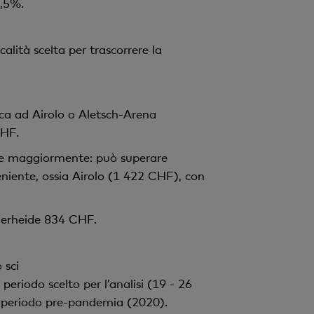
3,5%.
alità scelta per trascorrere la
ca ad Airolo o Aletsch-Arena
CHF.
cide maggiormente: può superare
eniente, ossia Airolo (1 422 CHF), con
zerheide 834 CHF.
 sci
 periodo scelto per l’analisi (19 - 26
al periodo pre-pandemia (2020).