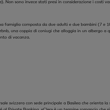
. Non sono invece stati presi in considerazione i costi var
una famiglia composta da due adulti e due bambini (7 e 10
nb, una coppia di coniugi che alloggia in un albergo a qu
ento di vacanza.
le svizzera con sede principale a Basilea che orienta la s
é al Private Banking. «Cler» è un termine romancio che sig