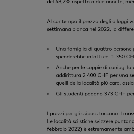
del 48,2% rispetto a due anni fa, me
Al contempo il prezzo degli alloggi var
settimana bianca nel 2022, la differ
Una famiglia di quattro persone 
spenderebbe infatti ca. 1 350 C
Anche per le coppie di coniugi la
addirittura 2 400 CHF per una set
quelli della località più cara, oss
Gli studenti pagano 373 CHF per
I prezzi per gli skipass toccano il m
Le località sciistiche svizzere puntano
febbraio 2022) è estremamente ambito.