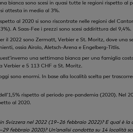
mana bianca sono scesi in quasi tutte le regioni rispetto a
 si attesta in media al 3%.
ispetto al 2020 si sono riscontrate nelle regioni del Cant
%). A Saas-Fee i prezzi sono scesi addirittura del 9,4%.
 per il 2022 sono Zermatt, Verbier e St. Moritz, dove una 
nienti, ossia Airolo, Aletsch-Arena e Engelberg-Titlis.
, quest’inverno una settimana bianca per una famiglia cost
 Verbier e 5 113 CHF a St. Moritz.
loggi sono enormi. In base alla località scelta per trascorr
ti dell’1,5% rispetto al periodo pre-pandemia (2020). Nel 20
petto al 2020.
 Svizzera nel 2022 (19–26 febbraio 2022)? E qual è la di
29 febbraio 2020)? Un’analisi condotta su 14 località sci