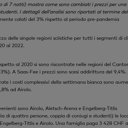
no di 7 notti) mostra come sono cambiati i prezzi per un
tudenti. I dettagli dell’analisi sono riportati al termine 
amente calati del 3% rispetto al periodo pre-pandemia
zo delle singole regioni sciistiche per tutti i segmenti di cl
20 al 2022.
ispetto al 2020 si sono riscontrate nelle regioni del Cant
%). A Saas-Fee i prezzi sono scesi addirittura del 9,4%.
zzate i costi complessivi della settimana bianca sono aum
,8% ad Airolo.
nvenienti sono Airolo, Aletsch-Arena e Engelberg-Titlis
lia di quattro persone, coppia di coniugi e studenti) le local
 Engelberg-Titlis e Airolo. Una famiglia paga 3 428 CHF