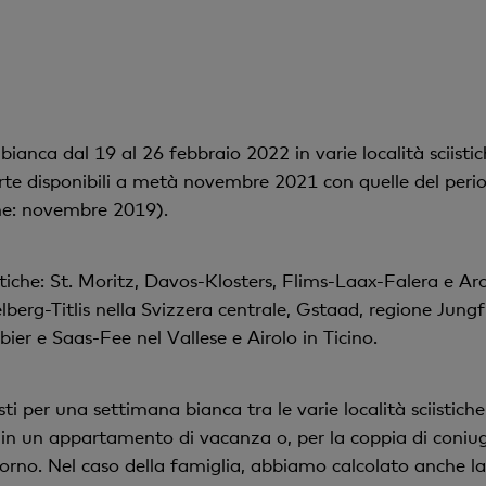
anca dal 19 al 26 febbraio 2022 in varie località sciistic
rte disponibili a metà novembre 2021 con quelle del per
one: novembre 2019).
stiche: St. Moritz, Davos-Klosters, Flims-Laax-Falera e Ar
erg-Titlis nella Svizzera centrale, Gstaad, regione Jun
ier e Saas-Fee nel Vallese e Airolo in Ticino.
ti per una settimana bianca tra le varie località sciistic
i in un appartamento di vacanza o, per la coppia di coniugi
orno. Nel caso della famiglia, abbiamo calcolato anche la 