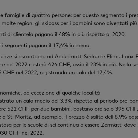
e famiglie di quattro persone: per questo segmento i pre
molte regioni gli skipass per i bambini sono diventati più 
nti di clientela pagano il 48% in più rispetto al 2020.
ti i segmenti pagano il 17,4% in meno.
ferenze si riscontrano ad Andermatt-Sedrun e Flims-Laax-Fa
nel 2022 costerà 424 CHF, ossia il 23% in più. Nella seco
 CHF nel 2022, registrando un calo del 17,4%.
onomiche, ad eccezione di qualche località
registrato un calo medio del 3,3% rispetto al periodo pre
re 521 CHF per due bambini, bastano ora solo 396 CHF, i
: a St. Moritz, ad esempio, il prezzo è salito dell’8,9% 
osa per le scuole di sci continua a essere Zermatt, dove i 
030 CHF nel 2022.