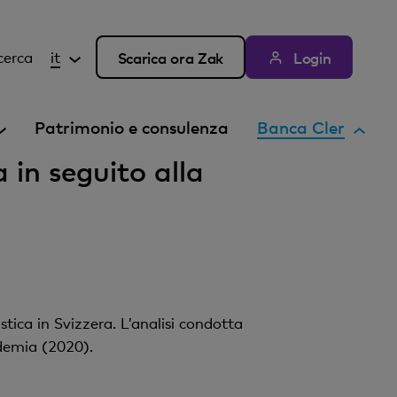
cerca
it
Scarica ora Zak
Login
E
Patrimonio e consulenza
Banca Cler
l
 in seguito alla
e
m
e
n
t
o
a
tica in Svizzera. L’analisi condotta
t
ndemia (2020).
t
i