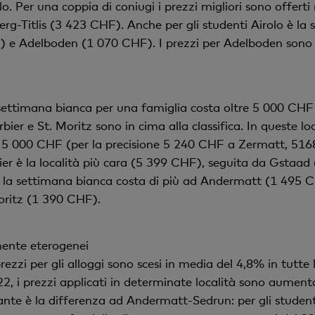
. Per una coppia di coniugi i prezzi migliori sono offerti
g-Titlis (3 423 CHF). Anche per gli studenti Airolo è la
) e Adelboden (1 070 CHF). I prezzi per Adelboden sono pr
na settimana bianca per una famiglia costa oltre 5 000 CHF
ier e St. Moritz sono in cima alla classifica. In queste lo
 5 000 CHF (per la precisione 5 240 CHF a Zermatt, 516
rbier è la località più cara (5 399 CHF), seguita da Gsta
e, la settimana bianca costa di più ad Andermatt (1 495 
oritz (1 390 CHF).
mente eterogenei
ezzi per gli alloggi sono scesi in media del 4,8% in tutte l
2, i prezzi applicati in determinate località sono aument
nte è la differenza ad Andermatt-Sedrun: per gli studenti i