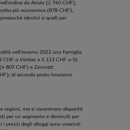
 nell’ordine da Airolo (2 740 CHF),
 scelta più economica (878 CHF),
essoché identici a quelli per
calità nell’inverno 2022 una famiglia
8 CHF a Verbier e 5 113 CHF a St.
ad (4 807 CHF) e Zermatt
CHF); al secondo posto troviamo
e regioni, ma si riscontrano disparità
ati per un segmento e diminuiti per
 prezzi degli alloggi sono cresciuti