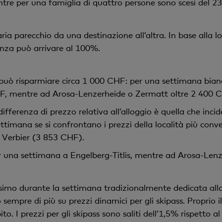
ntre per una famiglia di quattro persone sono scesi del 2
ia parecchio da una destinazione all’altra. In base alla loc
enza può arrivare al 100%.
può risparmiare circa 1 000 CHF: per una settimana bian
HF, mentre ad Arosa-Lenzerheide o Zermatt oltre 2 400 
 differenza di prezzo relativa all’alloggio è quella che in
timana se si confrontano i prezzi della località più conv
ia Verbier (3 853 CHF).
 una settimana a Engelberg-Titlis, mentre ad Arosa-Len
assimo durante la settimana tradizionalmente dedicata allo
 sempre di più su prezzi dinamici per gli skipass. Proprio il
 I prezzi per gli skipass sono saliti dell’1,5% rispetto 