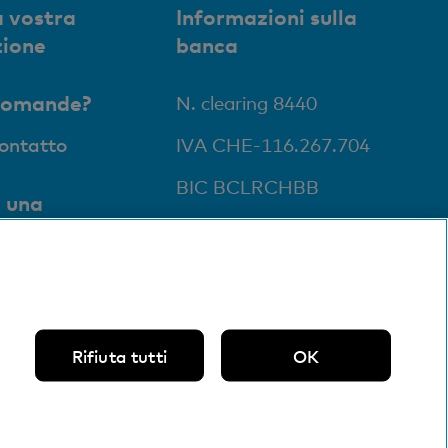
 vostra
Informazioni sulla
zione
banca
domande?
N. clearing 8440
contatto
IVA CHE-116.267.704
BIC BCLRCHBB
 una
ale
li e Bancomat
Rifiuta tutti
OK