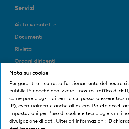
Servizi
Aiuto e contatto
Documenti
Rivista
Organi dirigenti
Nota sui cookie
Medien
Per garantire il corretto funzionamento del nostro si
Impronta sociale ed
pubblicità nonché analizzare il nostro traffico di dati
ecologica
come pure plug-in di terzi a cui possono essere trasme
IP), eventualmente anche all'estero. Potete accettare,
impostazioni per l'uso di cookie e tecnologie simili non
Dichiaraz
divulgazione di dati. Ulteriori informazioni:
© Banca Cler
Note legali
Dichiarazione sulla prot
dati
Impressum