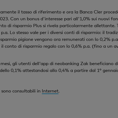
ente il tasso di riferimento e ora la Banca Cler procede
2023. Con un bonus d'interesse pari all'1,0% sui nuovi fon
nto di risparmio Plus si rivela particolarmente allettante. 
.a. Lo stesso vale per i diversi conti di risparmio: il trad
isparmio pigione vengono ora remunerati con lo 0,2% p.a.,
 il conto di risparmio regalo con lo 0,6% p.a. (fino a un 
i mesi, gli utenti dell'app di neobanking Zak beneficiano
dello 0,1% attestandosi allo 0,4% a partire dal 1° gennai
e sono consultabili in
Internet
.