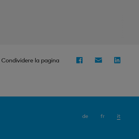
Condividere la pagina
Elemen
de
fr
it
attivo