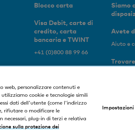
Blocco carta
Siamo a
disposi
Visa Debit, carte di
credito, carta
Avete 
bancaria e TWINT
Aiuto e 
+41 (0)800 88 99 66
Trovare
succurs
Succursa
to web, personalizzare contenuti e
, utilizziamo cookie e tecnologie simili
ssi dati dell'utente (come l'indirizzo
Impostazioni
 rifiutare o modificare le
 necessari, plug-in di terzi e relativa
ione sulla protezione dei
ezione dei dati
SAI