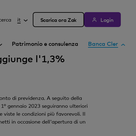
cerca
it
Scarica ora Zak
Login
E
Patrimonio e consulenza
Banca Cler
l
aggiunge l'1,3%
e
m
e
n
t
onto di previdenza. A seguito della
o
 1° gennaio 2023 seguiranno ulteriori
a
iste le condizioni più favorevoli. Il
t
etti in occasione dell'apertura di un
t
i