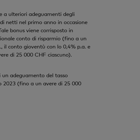
v
o
 a ulteriori adeguamenti degli
di netti nel primo anno in occasione
Tale bonus viene corrisposto in
izionale conto di risparmio (fino a un
 il conto gioventù con lo 0,4% p.a. e
avere di 25 000 CHF ciascuno).
 di un adeguamento del tasso
o 2023 (fino a un avere di 25 000