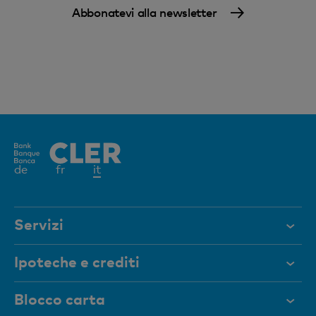
Abbonatevi alla newsletter
Elemento
de
fr
it
attivo
Servizi
Aiuto e contatto
Ipoteche e crediti
Documenti
Ipoteche
Blocco carta
Rivista