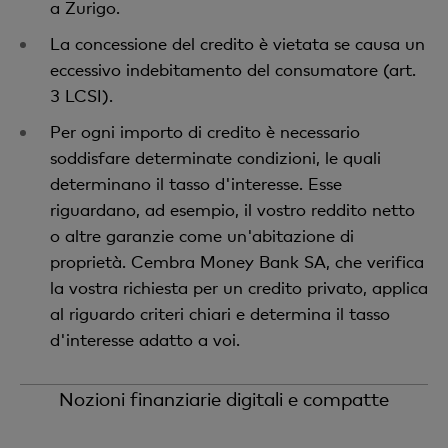
a Zurigo.
condizioni potete assicurare il rimborso delle rate
situazione personale. Per ricevere un'offerta
La concessione del credito è vietata se causa un
del vostro credito con un'assicurazione rate
personalizzata da parte di Cembra Money Bank
eccessivo indebitamento del consumatore (art.
indipendente e facoltativa, fornita da AXA
SA, vi preghiamo di compilare la richiesta online.
3 LCSI).
Assicurazioni SA, la quale opera per conto di
Cembra Money Bank SA. Pertanto, per le
Per ogni importo di credito è necessario
Durata
prestazioni assicurative sono in ogni caso
soddisfare determinate condizioni, le quali
determinanti le Condizioni Generali di
Da 12 a 84 mesi
determinano il tasso d'interesse. Esse
Assicurazione di AXA Assicurazioni SA.
riguardano, ad esempio, il vostro reddito netto
o altre garanzie come un'abitazione di
Risoluzione
proprietà. Cembra Money Bank SA, che verifica
Rimborsabile in qualsiasi momento
la vostra richiesta per un credito privato, applica
al riguardo criteri chiari e determina il tasso
d'interesse adatto a voi.
Nozioni finanziarie digitali e compatte