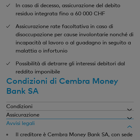
In caso di decesso, assicurazione del debito
residuo integrata fino a 60 000 CHF
Assicurazione rate facoltativa in caso di
disoccupazione per cause involontarie nonché di
incapacità al lavoro o al guadagno in seguito a
malattia o infortunio
Possibilità di detrarre gli interessi debitori dal
reddito imponibile
Condizioni di Cembra Money
Bank SA
Condizioni
Assicurazione
Tasso d'interesse
In caso di disoccupazione per cause involontarie
Avvisi legali
nonché di incapacità al lavoro o al guadagno in
La fissazione del tasso d‘interesse esatto avviene ad
Il creditore è Cembra Money Bank SA, con sede
seguito a malattia o infortunio, a determinate
opera di Cembra Money Bank SA in base alla