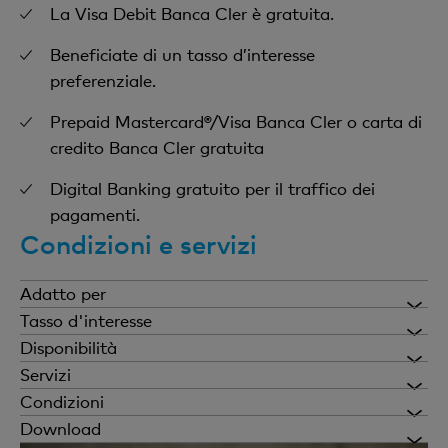
La Visa Debit Banca Cler è gratuita.
Beneficiate di un tasso d’interesse
preferenziale.
Prepaid Mastercard®/Visa Banca Cler o carta di
credito Banca Cler gratuita
Digital Banking gratuito per il traffico dei
pagamenti.
Condizioni e servizi
Adatto per
bambini e ragazzi fino ai 20 anni di età.
Tasso d'interesse
0,4%
Disponibilità
Non vi è alcuna restrizione di prelevamento. Potete
Servizi
disporre in qualsiasi momento della totalità dei
Gratuiti
Condizioni
vostri averi in conto.
Apertura del conto
Download