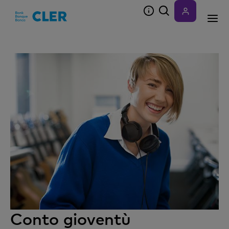
Accesskeys
Conto gioventù