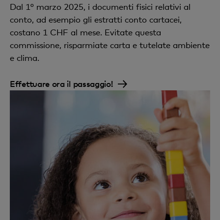
un estratto conto gratuito al mese, CHF 1 per ogni
Dal 1° marzo 2025, i documenti fisici relativi al
estratto supplementare
conto, ad esempio gli estratti conto cartacei,
costano 1 CHF al mese. Evitate questa
Chiusura del conto
commissione, risparmiate carta e tutelate ambiente
e clima.
uan chiusura del conto gratuita al
31.12., CHF 10 per ogni chiusura supplementare
Effettuare ora il passaggio!
Imposta preventiva
35% sugli interessi lordi maturati qualora gli
interessi siano superiori a CHF 200 e la chiusura del
conto sia su base annuale
Estinzione del conto
gratuita (più altre spese, come quelle per ordini di
pagamento esterni, spese postali, ecc.)