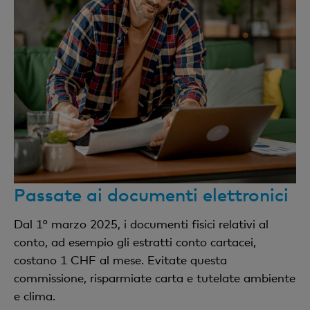
1 CHF al mese
ordini permanenti
Mastercard®/Visa (disponibili solo in USD)
Estratto conto
un estratto conto gratuito al mese al titolare del
conto; CHF 1 per ogni estratto supplementare
Chiusura del conto
una chiusura del conto gratuita al 31.12;
CHF 10 per ogni chiusura supplementare
Passate ai documenti elettronici
Imposta preventiva
Dal 1° marzo 2025, i documenti fisici relativi al
35% sugli interessi lordi maturati qualora gli
conto, ad esempio gli estratti conto cartacei,
interessi siano superiori a CHF 200 e la chiusura del
costano 1 CHF al mese. Evitate questa
conto sia su base annuale
commissione, risparmiate carta e tutelate ambiente
e clima.
Estinzione del conto