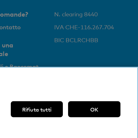
domande?
N. clearing 8440
contatto
IVA CHE-116.267.704
BIC BCLRCHBB
 una
ale
li e Bancomat
Rifiuta tutti
OK