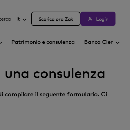
cerca
it
Scarica ora Zak
Login
Patrimonio e consulenza
Banca Cler
ri una consulenza
di compilare il seguente formulario. Ci