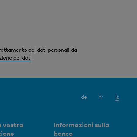
rattamento dei dati personali da
zione dei dati
.
Elemen
de
fr
it
attivo
 vostra
Informazioni sulla
zione
banca