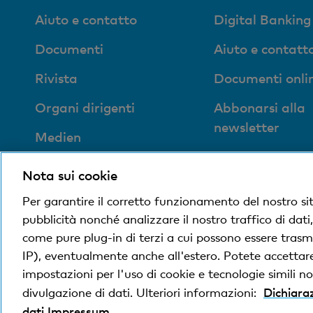
Aiuto e contatto
Digital Banking
Documenti
Aiuto e contatt
Rivista
Documenti onli
Organi dirigenti
Abbonarsi alla
newsletter
Medien
Ubicazioni
Impronta sociale ed
Nota sui cookie
ecologica
Per garantire il corretto funzionamento del nostro si
pubblicità nonché analizzare il nostro traffico di dati
come pure plug-in di terzi a cui possono essere trasme
© Banca Cler
Condizioni e avvisi giuridici
Dichiara
IP), eventualmente anche all'estero. Potete accettare,
impostazioni per l'uso di cookie e tecnologie simili non
Dichiaraz
divulgazione di dati. Ulteriori informazioni:
La Banca Cler SA è una società controllata al 100
dati
Impressum