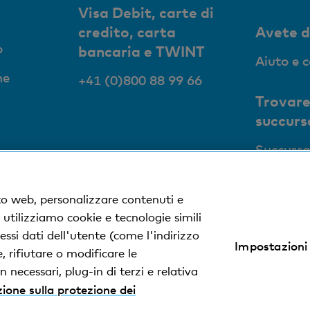
Visa Debit, carte di
credito, carta
Avete 
o
bancaria e TWINT
Aiuto e 
ne
+41 (0)800 88 99 66
Trovare
succurs
Succursa
to web, personalizzare contenuti e
, utilizziamo cookie e tecnologie simili
ssi dati dell'utente (come l'indirizzo
Impostazioni
zione sulla protezione dei dati
Impressum
 rifiutare o modificare le
 necessari, plug-in di terzi e relativa
ione sulla protezione dei
% dalla Basler Kantonalbank.